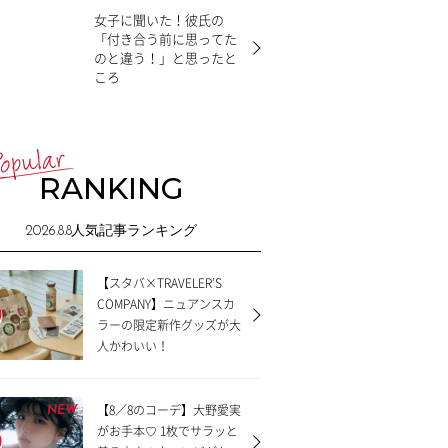
女子に聞いた！彼氏の
「付き合う前に思ってた
のと違う！」と思ったと
ころ
RANKING
2026.8.8
人気記事ランキング
【スタバ×TRAVELER’S
COMPANY】ニュアンスカ
ラーの限定新作グッズが大
人かわいい！
【8／8のコーデ】大野愛実
NEW
がお手本♡ 1枚でサラッと