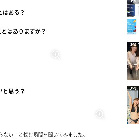
【PR】i
とはある？
ことはありますか？
【PR】
【PR】
いと思う？
らない」と悩む瞬間を聞いてみました。