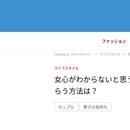
ファッション
CanCam.jp（キャンキャン）
ライフスタイル
ライフスタイル
女心がわからないと思
らう方法は？
カップル
男子の気持ち
L
/
U
o
n