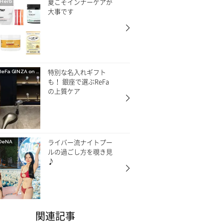
夏こそインナーケアが
Herb
大事です
特別な名入れギフト
ReFa GINZA on CREA
も！ 銀座で選ぶReFa
の上質ケア
ライバー流ナイトプー
DeNA
ルの過ごし方を覗き見
♪
関連記事