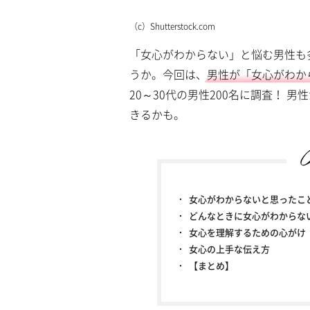
a
m
d
u
e
（c）Shutterstock.com
t
d
e
:
「女心がわからない」と悩む男性も
4
.
うか。今回は、
男性が「女心がわか
1
6
20～30代の男性200名に調査！
%
きるかも。
女心がわからないと思ったこ
どんなときに女心がわからな
女心を理解するための心がけ
女心の上手な伝え方
【まとめ】