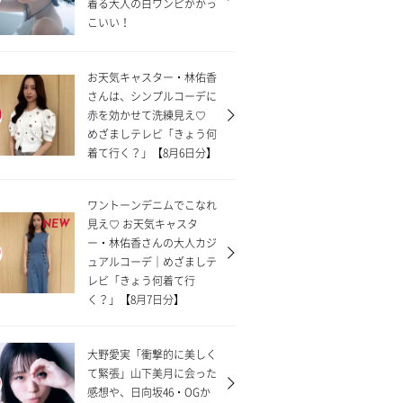
着る大人の白ワンピがかっ
こいい！
お天気キャスター・林佑香
さんは、シンプルコーデに
赤を効かせて洗練見え♡
めざましテレビ「きょう何
着て行く？」【8月6日分】
ワントーンデニムでこなれ
見え♡ お天気キャスタ
NEW
ー・林佑香さんの大人カジ
ュアルコーデ｜めざましテ
レビ「きょう何着て行
く？」【8月7日分】
大野愛実「衝撃的に美しく
て緊張」山下美月に会った
感想や、日向坂46・OGか