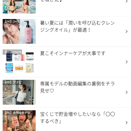
暑い夏には「潤いを呼び込むクレン
【PR】DHC
ジングオイル」が最適！
夏こそインナーケアが大事です
【PR】iHerb
専属モデルの動画編集の裏側をチラ
【PR】アドビ
見せ♡
宝くじで貯金増やしたいなら「〇〇
【PR】
合同会社デジタルファーム
するべき」