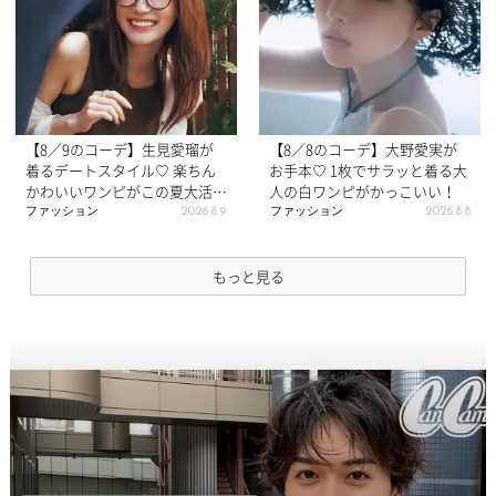
【8／9のコーデ】生見愛瑠が
【8／8のコーデ】大野愛実が
着るデートスタイル♡ 楽ちん
お手本♡ 1枚でサラッと着る大
かわいいワンピがこの夏大活
人の白ワンピがかっこいい！
躍！
ファッション
2026.8.9
ファッション
2026.8.8
もっと見る