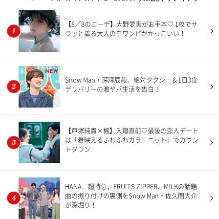
【8／8のコーデ】大野愛実がお手本♡ 1枚でサ
ラッと着る大人の白ワンピがかっこいい！
NEW
Snow Man・深澤辰哉、絶対タクシー＆1日3食
デリバリーの激ヤバ生活を告白！
【戸塚純貴×楓】入籍直前♡最後の恋人デート
は「着映えるふわふわカラーニット」でカウン
トダウン
HANA、超特急、FRUITS ZIPPER、M!LKの話題
曲の振り付けの裏側をSnow Man・佐久間大介
が深堀り！