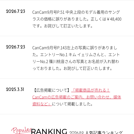
CanCam9月号P.51 中央上段のモデル着用のサング
2026.7.23
ラスの価格に誤りがありました。正しくは￥48,400
です。お詫びして訂正いたします。
CanCam9月号P.143左上の写真に誤りがありまし
2026.7.23
た。エントリーNo.1 キム イェリムさんと、エント
リーNo.2 篠川桃音さんの写真とお名前が入れ替わ
っておりました。お詫びして訂正いたします。
【広告掲載について】
「掲載商品が売れる！
2025.3.31
CanCamの広告掲載のご案内、お問い合わせ、媒体
資料など」
について掲載しました。
RANKING
2026.8.9
人気記事ランキング