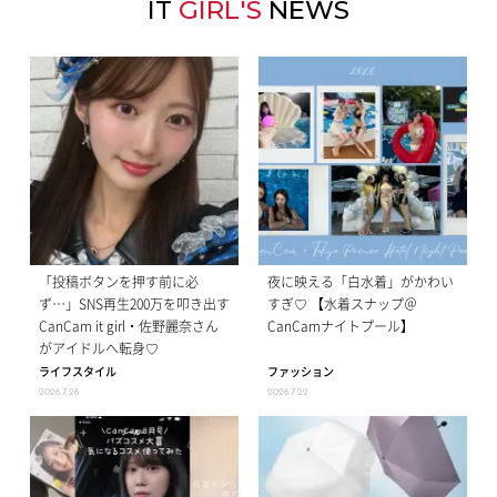
IT
GIRL'S
NEWS
「投稿ボタンを押す前に必
夜に映える「白水着」がかわい
ず…」SNS再生200万を叩き出す
すぎ♡ 【水着スナップ＠
CanCam it girl・佐野麗奈さん
CanCamナイトプール】
がアイドルへ転身♡
ライフスタイル
ファッション
2026.7.26
2026.7.22