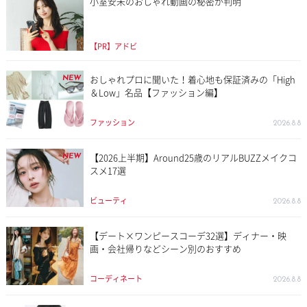
小室安未のおしゃれ動画の秘密が判明
【PR】アドビ
おしゃれプロに聞いた！着心地も保証済みの「High
NEW
＆Low」名品【ファッション編】
ファッション
2026.8.8
【2026上半期】Around25歳のリアルBUZZメイクコ
NEW
スメ17選
ビューティ
2026.8.8
【デート×ワンピースコーデ32選】ディナー・映
画・会社帰りなどシーン別のおすすめ
コーディネート
2026.8.8