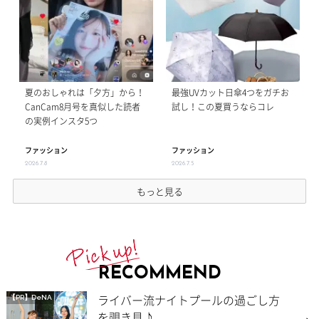
夏のおしゃれは「夕方」から！
最強UVカット日傘4つをガチお
CanCam8月号を真似した読者
試し！この夏買うならコレ
の実例インスタ5つ
ファッション
ファッション
2026.7.8
2026.7.5
もっと見る
RECOMMEND
ライバー流ナイトプールの過ごし方
【PR】DeNA
を覗き見♪