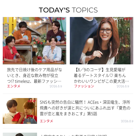
TODAY'S
TOPICS
NEW
NEW
旅先で日焼け後のケア用品がな
【8／9のコーデ】生見愛瑠が
いとき、身近な飲み物が役立
着るデートスタイル♡ 楽ちん
つ!? timelesz、最新ファッショ
かわいいワンピがこの夏大活
エンタメ
ファッション
ン・美容事情“最新あか抜け
躍！
2026.8.9
2026.8.9
術”を学ぶ
SNSも突然の告白に騒然！ ACEes・深田竜生、浮所
NEW
飛貴への好きが涙と共についにあふれ出す『夏色の
雲が恋と嵐をまきおこす』第5話
エンタメ
2026.8.9