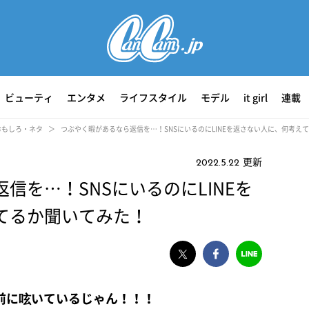
ビューティ
エンタメ
ライフスタイル
モデル
it girl
連載
おもしろ・ネタ
つぶやく暇があるなら返信を…！SNSにいるのにLINEを返さない人に、何考え
更新
2022.5.22
信を…！SNSにいるのにLINEを
てるか聞いてみた！
前に呟いているじゃん！！！