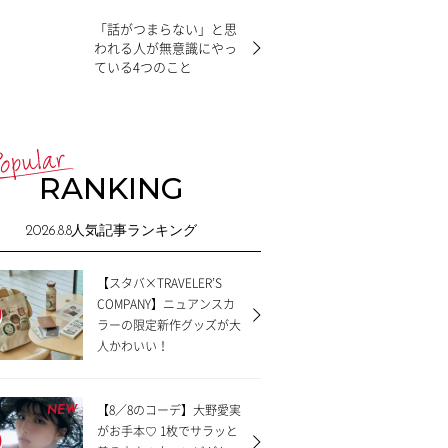
「話がつまらない」と思
われる人が無意識にやっ
ている4つのこと
RANKING
2026.8.8
人気記事ランキング
【スタバ×TRAVELER’S
COMPANY】ニュアンスカ
ラーの限定新作グッズが大
人かわいい！
【8／8のコーデ】大野愛実
NEW
がお手本♡ 1枚でサラッと