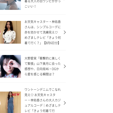
着る大人の白ワンピがかっ
こいい！
お天気キャスター・林佑香
さんは、シンプルコーデに
赤を効かせて洗練見え♡
めざましテレビ「きょう何
着て行く？」【8月6日分】
大野愛実「衝撃的に美しく
て緊張」山下美月に会った
感想や、日向坂46・OGか
ら愛を感じる瞬間は？
ワントーンデニムでこなれ
見え♡ お天気キャスタ
NEW
ー・林佑香さんの大人カジ
ュアルコーデ｜めざましテ
レビ「きょう何着て行