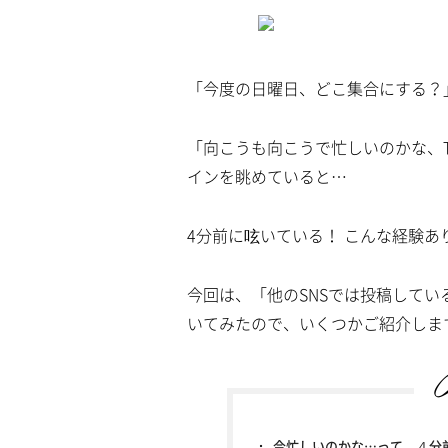
a
m
d
u
e
t
d
e
:
4
「今度の日曜日、どこ集合にする？」
.
4
5
%
「向こうも向こうで忙しいのかな、T
インを眺めていると…
4分前に呟いている！ こんな経験あ
今回は、「他のSNSでは投稿してい
いてみたので、いくつかご紹介しま
今忙しいのかな…って、４分