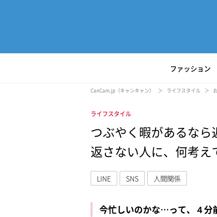
ファッション
CanCam.jp（キャンキャン）
ライフスタイル
ライフスタイル
つぶやく暇があるなら返
返さない人に、何考え
LINE
SNS
人間関係
今忙しいのかな…って、４分
L
/
U
o
n