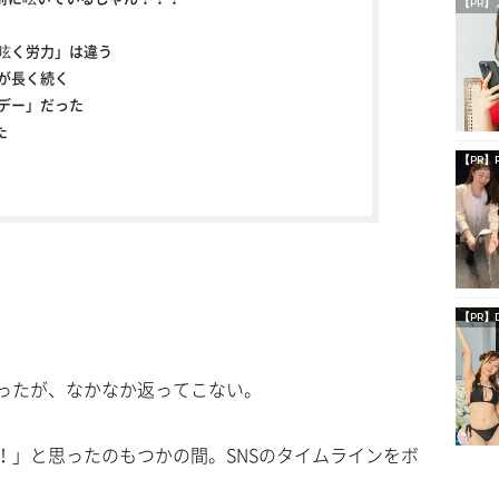
【PR】
「呟く労力」は違う
話が長く続く
いデー」だった
た
【PR】
【PR】
送ったが、なかなか返ってこない。
！」と思ったのもつかの間。SNSのタイムラインをボ