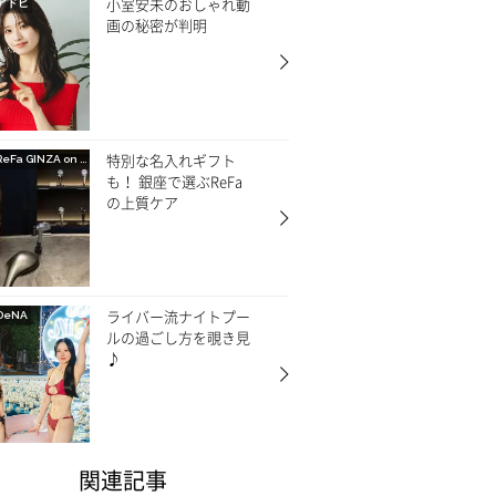
小室安未のおしゃれ動
アドビ
画の秘密が判明
特別な名入れギフト
ReFa GINZA on CREA
も！ 銀座で選ぶReFa
の上質ケア
ライバー流ナイトプー
DeNA
ルの過ごし方を覗き見
♪
関連記事