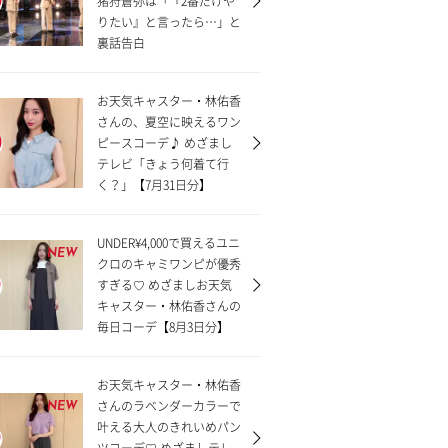
猪狩蒼弥は「『2番だけや
りたい』と言ったら…」と
裏話告白
お天気キャスター・林佑香
さんの、夏空に映えるワン
ピースコーデ♪ めざまし
テレビ「きょう何着て行
く？」【7月31日分】
UNDER¥4,000で買えるユニ
NEW
クロのキャミワンピが優秀
すぎる♡ めざましお天気
キャスター・林佑香さんの
毎日コーデ【8月3日分】
お天気キャスター・林佑香
さんのラベンダーカラーで
NEW
叶える大人のきれいめパン
ツコーデ♡ めざましテレ