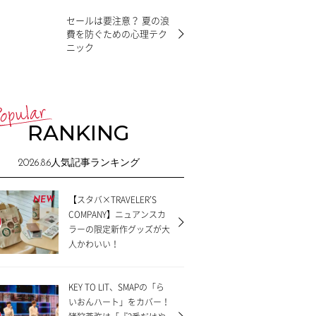
セールは要注意？ 夏の浪
費を防ぐための心理テク
ニック
RANKING
2026.8.6
人気記事ランキング
【スタバ×TRAVELER’S
NEW
COMPANY】ニュアンスカ
ラーの限定新作グッズが大
人かわいい！
KEY TO LIT、SMAPの「ら
いおんハート」をカバー！