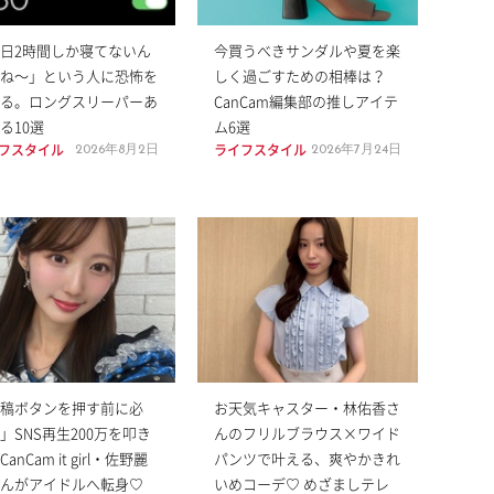
日2時間しか寝てないん
今買うべきサンダルや夏を楽
ね〜」という人に恐怖を
しく過ごすための相棒は？
る。ロングスリーパーあ
CanCam編集部の推しアイテ
る10選
ム6選
フスタイル
ライフスタイル
2026年8月2日
2026年7月24日
稿ボタンを押す前に必
お天気キャスター・林佑香さ
」SNS再生200万を叩き
んのフリルブラウス×ワイド
anCam it girl・佐野麗
パンツで叶える、爽やかきれ
んがアイドルへ転身♡
いめコーデ♡ めざましテレ