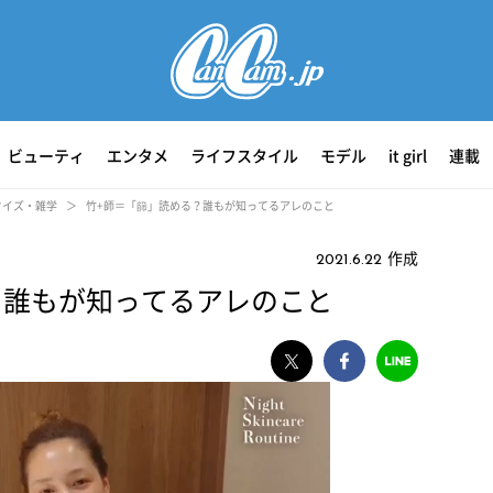
ビューティ
エンタメ
ライフスタイル
モデル
it girl
連載
クイズ・雑学
竹+師＝「篩」読める？誰もが知ってるアレのこと
作成
2021.6.22
？誰もが知ってるアレのこと