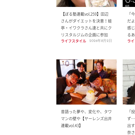
【ぼる塾連載vol.259】田辺
「今
さんがダイエットを決意！蛙
だよ
亭・イワクラさん達と共にク
感じ
リスタルジムの企画に参加
るあ
ライフスタイル
ライ
2026年8月2日
昔語った夢や、変化や、タワ
「投
マンの壁や【ヤーレンズ出井
ず…
連載vol.43】
出すC
奈さ