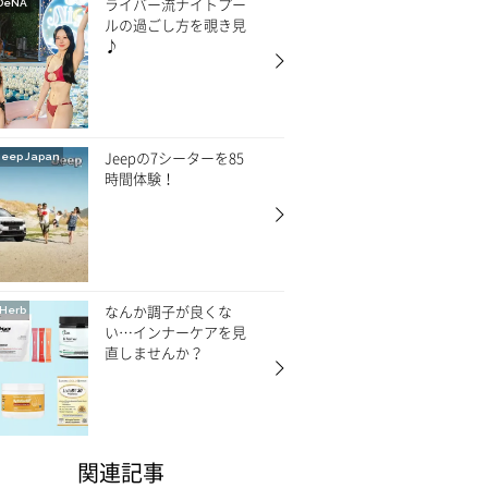
ライバー流ナイトプー
DeNA
ルの過ごし方を覗き見
♪
Jeepの7シーターを85
Jeep Japan
時間体験！
なんか調子が良くな
Herb
い…インナーケアを見
直しませんか？
関連記事