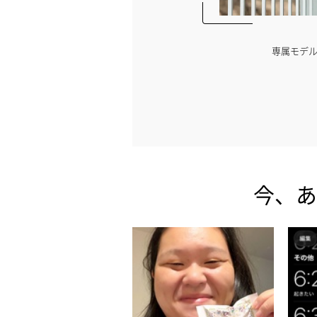
専属モデルの動画編集の裏側をチラ見せ♡
【PR】アドビ
今、あ