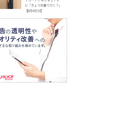
ビ「きょう何着て行く？」
【8月4日分】
ナイトプールの水着どうする？有名ライバーの着こなしを拝
見！
【PR】DeNA