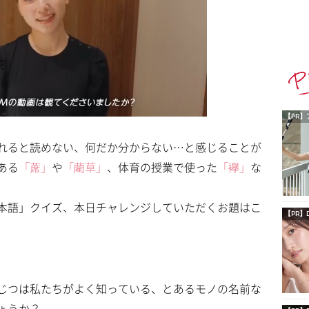
【PR】
れると読めない、何だか分からない…と感じることが
ある
「蓆」
や
「藺草」
、体育の授業で使った
「襷」
な
本語」クイズ、本日チャレンジしていただくお題はこ
【PR】
じつは私たちがよく知っている、とあるモノの名前な
ょうか？