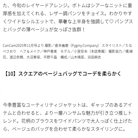
た、今旬のレイヤードアレンジ。ボトムはシアーなニットに重
厚感を加えてくれる、レザー調パンツをチョイス。わかりやす
くワイドなシルエットで、華奢な上半身を強調して♡ パンプス
とバッグの薄ベージュが女っぽさ抜群！
CanCam2025年11月号より 撮影／倉本侑磨（Pygmy Company） スタイリスト／たな
べさおり ヘア＆メイク／神戸春美 モデル／小室安未（本誌専属） 撮影協力／橘 綾
花、渡辺奈穂、大沼奏保、平野千晶 構成／山木晴菜、浜田麻衣
【10】スクエアのベージュバッグでコーデを柔らかく
今季豊富なユーティリティジャケットは、ギャップのあるアイ
テムと合わせると、より一層ハンサムな魅力が引き立つ推しト
レンド。花柄のブラウスをワイドパンツで大人っぽく仕上げた
ら、ベージュのバッグを合わせて柔らかなスタイリングに。