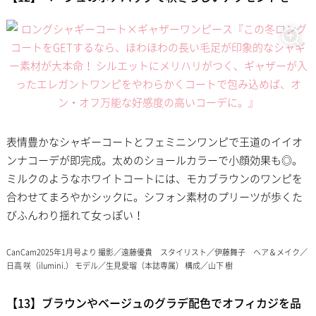
表情豊かなシャギーコートとフェミニンワンピで王道のイイオ
ンナコーデが即完成。太めのショールカラーで小顔効果も◎。
ミルクのようなホワイトコートには、モカブラウンのワンピを
合わせてまろやかシックに。シフォン素材のプリーツが歩くた
びふんわり揺れて女っぽい！
CanCam2025年1月号より 撮影／遠藤優貴 スタイリスト／伊藤舞子 ヘア＆メイク／
日高 咲（ilumini.） モデル／生見愛瑠（本誌専属） 構成／山下 樹
【13】ブラウンやベージュのグラデ配色でオフィカジを品