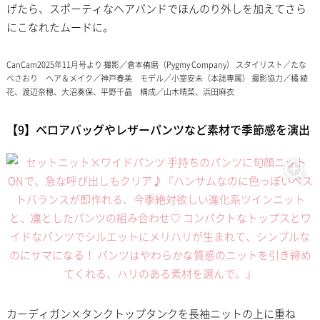
げたら、スポーティなヘアバンドでほんのり外しを加えてさら
にこなれたムードに。
CanCam2025年11月号より 撮影／倉本侑磨（Pygmy Company） スタイリスト／たな
べさおり ヘア＆メイク／神戸春美 モデル／小室安未（本誌専属） 撮影協力／橘 綾
花、渡辺奈穂、大沼奏保、平野千晶 構成／山木晴菜、浜田麻衣
【9】ベロアバッグやレザーパンツなど素材で季節感を演出
カーディガン×タンクトップタンクを長袖ニットの上に重ね