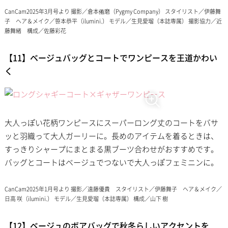
CanCam2025年3月号より 撮影／倉本侑磨（Pygmy Company） スタイリスト／伊藤舞
子 ヘア＆メイク／笹本恭平（ilumini.） モデル／生見愛瑠（本誌専属） 撮影協力／近
藤舞緒 構成／佐藤彩花
【11】ベージュバッグとコートでワンピースを王道かわい
く
大人っぽい花柄ワンピースにスーパーロング丈のコートをバサ
ッと羽織って大人ガーリーに。長めのアイテムを着るときは、
すっきりシャープにまとまる黒ブーツ合わせがおすすめです。
バッグとコートはベージュでつないで大人っぽフェミニンに。
CanCam2025年1月号より 撮影／遠藤優貴 スタイリスト／伊藤舞子 ヘア＆メイク／
日高 咲（ilumini.） モデル／生見愛瑠（本誌専属） 構成／山下 樹
【12】ベージュのボアバッグで秋冬らしいアクセントを