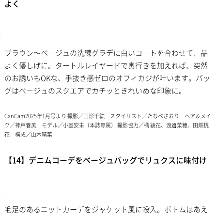
よく
ブラウン〜ベージュの洗練グラデに白いコートを合わせて、品
よく優しげに。タートルレイヤードで奥行きを加えれば、突然
のお誘いもOKな、手抜き感ゼロのオフィカジが叶います。バッ
グはベージュのスクエアでカチッときれいめな印象に。
CanCam2025年1月号より 撮影／田形千紘 スタイリスト／たなべさおり ヘア＆メイ
ク／神戸春美 モデル／小室安未（本誌専属） 撮影協力／橘 綾花、渡邉菜穂、田畑桃
花 構成／山木晴菜
【14】デニムコーデをベージュバッグでリュクスに味付け
毛足のあるニットカーデをジャケット風に投入。ボトムはあえ