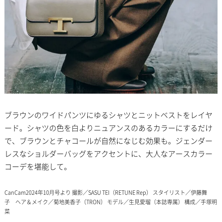
ブラウンのワイドパンツにゆるシャツとニットベストをレイヤ
ード。シャツの色を白よりニュアンスのあるカラーにするだけ
で、ブラウンとチャコールが自然になじむ効果も。ジェンダー
レスなショルダーバッグをアクセントに、大人なアースカラー
コーデを堪能して。
CanCam2024年10月号より 撮影／SASU TEI（RETUNE Rep） スタイリスト／伊藤舞
子 ヘア＆メイク／菊地美香子（TRON） モデル／生見愛瑠（本誌専属） 構成／手塚明
菜