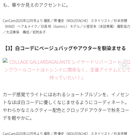
も、華やか見えのアクセントに。
CanCam2025年12月号より 撮影／堺 優史（MOUSTACHE） スタイリスト／杉本奈穂
（KIND） ヘア＆メイク／日高 咲（ilumini.） モデル／小室安未（本誌専属） 撮影協力
／大沼奏保 構成／岩附永子
【3】白コーデにベージュバッグやアウターを馴染ませる
カーデ感覚でライトにはおれるショートブルゾンを、イノセン
トなほぼ白コーデに優しくなじませるようにコーディネート。
やわらかなミルクティー配色とクロップドアウターで秋冬コー
デを軽やかに。
CanCam2025年12月号より 撮影／堺 優史（MOUSTACHE） スタイリスト／杉本奈穂