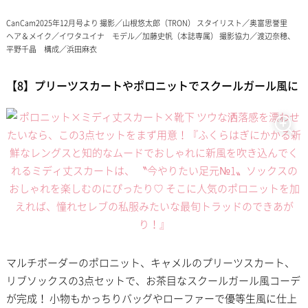
CanCam2025年12月号より 撮影／山根悠太郎（TRON） スタイリスト／奥富思誉里
ヘア＆メイク／イワタユイナ モデル／加藤史帆（本誌専属） 撮影協力／渡辺奈穂、
平野千晶 構成／浜田麻衣
【8】プリーツスカートやポロニットでスクールガール風に
マルチボーダーのポロニット、キャメルのプリーツスカート、
リブソックスの3点セットで、お茶目なスクールガール風コーデ
が完成！ 小物もかっちりバッグやローファーで優等生風に仕上