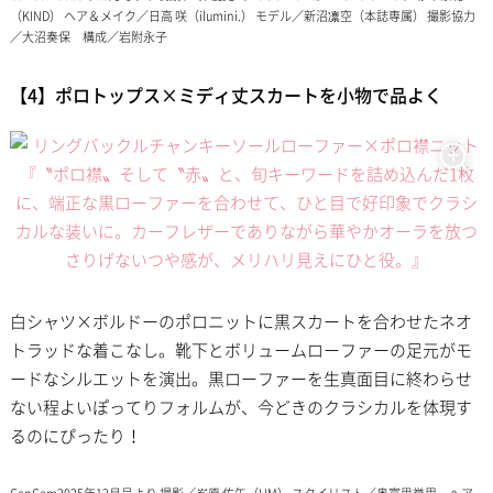
（KIND） ヘア＆メイク／日高 咲（ilumini.） モデル／新沼凛空（本誌専属） 撮影協力
／大沼奏保 構成／岩附永子
【4】ポロトップス×ミディ丈スカートを小物で品よく
白シャツ×ボルドーのポロニットに黒スカートを合わせたネオ
トラッドな着こなし。靴下とボリュームローファーの足元がモ
ードなシルエットを演出。黒ローファーを生真面目に終わらせ
ない程よいぽってりフォルムが、今どきのクラシカルを体現す
るのにぴったり！