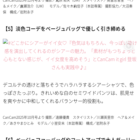
CanCam2025年12月号より 撮影／嶌原 佑矢（UM） スタイリスト／奥富思誉里 ヘア
＆メイク／廣瀬浩介（UM） モデル／佐々木莉佳子（本誌専属） 撮影協力／大沼奏
保 構成／岩附永子
【5】淡色コーデをベージュバッグで優しく引き締める
デコルテの透けと落ちそうでハラハラするシアーシャツで、色
っぽさたっぷり。きれいめな白のセミワイドパンツは、肌見せ
を爽やかに中和してくれるバランサー的役割も。
CanCam2025年10月号より 撮影／遠藤優貴 スタイリスト／川瀬英里奈 ヘア＆メイ
ク／あきやまひとみ モデル／小室安未（本誌専属） 構成／岩附永子
【6】ベージュファーバッグやコートアップで大人ガーリー