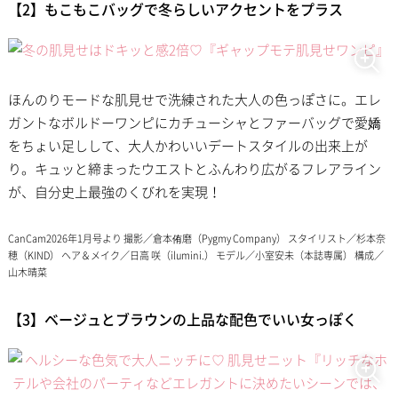
【2】もこもこバッグで冬らしいアクセントをプラス
ほんのりモードな肌見せで洗練された大人の色っぽさに。エレ
ガントなボルドーワンピにカチューシャとファーバッグで愛嬌
をちょい足しして、大人かわいいデートスタイルの出来上が
り。キュッと締まったウエストとふんわり広がるフレアライン
が、自分史上最強のくびれを実現！
CanCam2026年1月号より 撮影／倉本侑磨（Pygmy Company） スタイリスト／杉本奈
穂（KIND） ヘア＆メイク／日高 咲（ilumini.） モデル／小室安未（本誌専属） 構成／
山木晴菜
【3】ベージュとブラウンの上品な配色でいい女っぽく