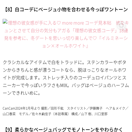
【8】白コーデにベージュ小物を合わせる今っぽワントーン
クラシカルなアイテムで白をトラッドに。ステンカラーやボタ
ンからきちんと感が漂うコートなら、脱ほっこりなオールホワ
イトが完成します。ストレッチ入りのコーデュロイパンツとス
ニーカーで今っぽいラフさもMIX。バッグはベージュのハーフム
ーンできれいめに。
CanCam2024年1月号より 撮影／田形千紘 スタイリスト／伊藤舞子 ヘア＆メイク／
山口春菜 モデル／佐々木莉佳子（本誌専属） 構成／山下 樹、川口里那
【9】柔らかなベージュバッグでモノトーンをやわらかく