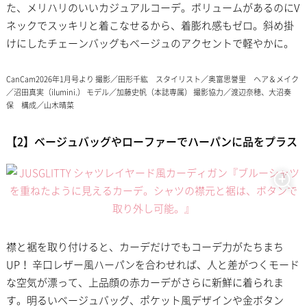
た、メリハリのいいカジュアルコーデ。ボリュームがあるのにV
ネックでスッキリと着こなせるから、着膨れ感もゼロ。斜め掛
けにしたチェーンバッグもベージュのアクセントで軽やかに。
CanCam2026年1月号より 撮影／田形千紘 スタイリスト／奥富思誉里 ヘア＆メイク
／沼田真実（ilumini.） モデル／加藤史帆（本誌専属） 撮影協力／渡辺奈穂、大沼奏
保 構成／山木晴菜
【2】ベージュバッグやローファーでハーパンに品をプラス
襟と裾を取り付けると、カーデだけでもコーデ力がたちまち
UP！ 辛口レザー風ハーパンを合わせれば、人と差がつくモード
な空気が漂って、上品顔の赤カーデがさらに新鮮に着られま
す。明るいベージュバッグ、ポケット風デザインや金ボタン