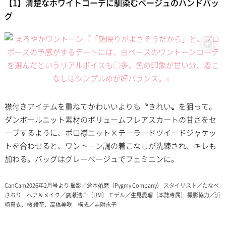
【1】清楚なホワイトコーデに馴染むベージュのハンドバッ
グ
襟付きアイテムを重ねてかわいいよりも〝きれい〟を狙って。
ダンボールニット素材のボリュームフレアスカートの甘さをセ
ーブするように、ポロ襟ニット×テーラードツイードジャケッ
トを合わせると、ワントーン調の着こなしが洗練され、キレも
加わる。バッグはグレーベージュでフェミニンに。
CanCam2026年2月号より 撮影／倉本侑磨（Pygmy Company） スタイリスト／たなべ
さおり ヘア＆メイク／廣瀬浩介（UM） モデル／生見愛瑠（本誌専属） 撮影協力／浜
崎真衣、橘 綾花、高橋美咲 構成／岩附永子