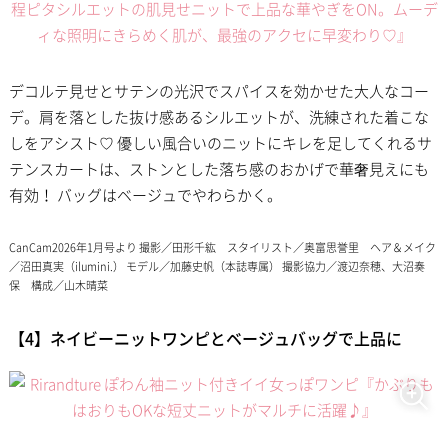
デコルテ見せとサテンの光沢でスパイスを効かせた大人なコー
デ。肩を落とした抜け感あるシルエットが、洗練された着こな
しをアシスト♡ 優しい風合いのニットにキレを足してくれるサ
テンスカートは、ストンとした落ち感のおかげで華奢見えにも
有効！ バッグはベージュでやわらかく。
CanCam2026年1月号より 撮影／田形千紘 スタイリスト／奥富思誉里 ヘア＆メイク
／沼田真実（ilumini.） モデル／加藤史帆（本誌専属） 撮影協力／渡辺奈穂、大沼奏
保 構成／山木晴菜
【4】ネイビーニットワンピとベージュバッグで上品に