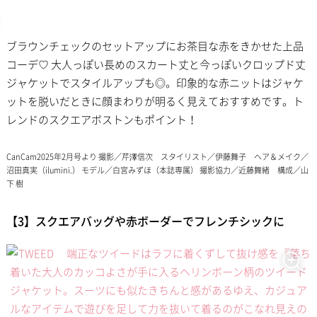
ブラウンチェックのセットアップにお茶目な赤をきかせた上品
コーデ♡ 大人っぽい長めのスカート丈と今っぽいクロップド丈
ジャケットでスタイルアップも◎。印象的な赤ニットはジャケ
ットを脱いだときに顔まわりが明るく見えておすすめです。ト
レンドのスクエアボストンもポイント！
CanCam2025年2月号より 撮影／芹澤信次 スタイリスト／伊藤舞子 ヘア＆メイク／
沼田真実（ilumini.） モデル／白宮みずほ（本誌専属） 撮影協力／近藤舞緒 構成／山
下 樹
【3】スクエアバッグや赤ボーダーでフレンチシックに