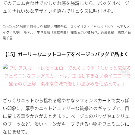
てのデニム合わせでおしゃれ感を強調したら、バッグはベージ
ュ×きれいめなデザインを選んでリュクスに味付けを。
CanCam2024年11月号より 撮影／田形千紘 スタイリスト／たなべさおり ヘア＆メ
イク／MAKI モデル／生見愛瑠（本誌専属） 撮影協力／橘 綾花、近藤真緒 構成／石
黒千晶
【15】ガーリーなニットコーデをベージュバッグで品よく
ざっくりニットから揺れる軽やかなシフォンスカートで女っぽ
い印象に。厚手のニットとエアリーな質感とのギャップで、目
に留まる華やかさがまとえます。ベージュのバッグやエクリュ
のブーツなど、淡いトーンがキープできる小物をフェミニンに
なじませて。