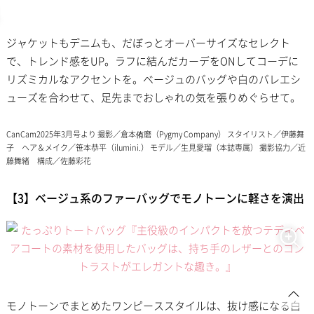
ジャケットもデニムも、だぼっとオーバーサイズなセレクト
で、トレンド感をUP。ラフに結んだカーデをONしてコーデに
リズミカルなアクセントを。ベージュのバッグや白のバレエシ
ューズを合わせて、足先までおしゃれの気を張りめぐらせて。
CanCam2025年3月号より 撮影／倉本侑磨（Pygmy Company） スタイリスト／伊藤舞
子 ヘア＆メイク／笹本恭平（ilumini.） モデル／生見愛瑠（本誌専属） 撮影協力／近
藤舞緒 構成／佐藤彩花
【3】ベージュ系のファーバッグでモノトーンに軽さを演出
モノトーンでまとめたワンピーススタイルは、抜け感になる白