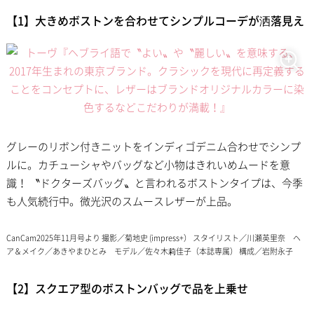
【1】大きめボストンを合わせてシンプルコーデが洒落見え
グレーのリボン付きニットをインディゴデニム合わせでシンプ
ルに。カチューシャやバッグなど小物はきれいめムードを意
識！ 〝ドクターズバッグ〟と言われるボストンタイプは、今季
も人気続行中。微光沢のスムースレザーが上品。
CanCam2025年11月号より 撮影／菊地史 (impress+） スタイリスト／川瀬英里奈 ヘ
ア＆メイク／あきやまひとみ モデル／佐々木莉佳子（本誌専属） 構成／岩附永子
【2】スクエア型のボストンバッグで品を上乗せ