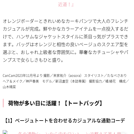
オレンジボーダーときれいめなカーキパンツで大人のフレンチ
カジュアルが完成。鮮やかなカラーアイテムを一点投入するだ
けで、ハンサムなジャケットスタイルに茶目っ気がプラスでき
ます。バッグはオレンジと相性の良いベージュのスクエア型を
選ぶと、おしゃれ上級者な雰囲気に。華奢なカチューシャやパ
ンプスで女らしさもひと盛り。
CanCam2023年11月号より 撮影／来家祐介（aosora） スタイリスト／たなべさおり
ヘア＆メイク／神戸春美 モデル／新沼凛空（本誌専属） 撮影協力／橘 綾花 構成／
山木晴菜
荷物が多い日に活躍！【トートバッグ】
【1】ベージュトートを合わせるカジュアルな通勤コーデ