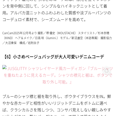
ンを背中側に回して、シンプルなハイネックニットとして着
用。アルパカ混ニットのふわふわした質感や淡ブルーパンツの
コーデュロイ素材で、シーズンムードを高めて。
CanCam2025年12月号より 撮影／堺 優史（MOUSTACHE） スタイリスト／杉本奈穂
（KIND） ヘア＆メイク／日高 咲（ilumini.） モデル／新沼凛空（本誌専属） 撮影協力
／大沼奏保 構成／岩附永子
【6】小さめベージュバッグが大人可愛いデニムコーデ
ブルーのシャツ襟と裾を取り外し、ボウタイブラウスをIN。鮮
やかな赤カーデと相性がいいリジットデニムをボトムに選べ
ば、クラシカルさを残しつつ、コンサバ見えしない親しみやす