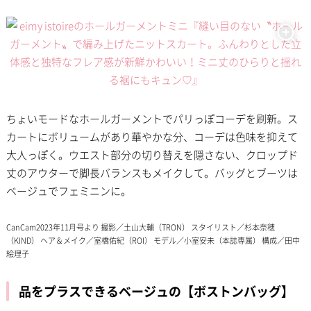
ちょいモードなホールガーメントでパリっぽコーデを刷新。ス
カートにボリュームがあり華やかな分、コーデは色味を抑えて
大人っぽく。ウエスト部分の切り替えを隠さない、クロップド
丈のアウターで脚長バランスもメイクして。バッグとブーツは
ベージュでフェミニンに。
CanCam2023年11月号より 撮影／土山大輔（TRON） スタイリスト／杉本奈穂
（KIND） ヘア＆メイク／室橋佑紀（ROI） モデル／小室安未（本誌専属） 構成／田中
絵理子
品をプラスできるベージュの【ボストンバッグ】