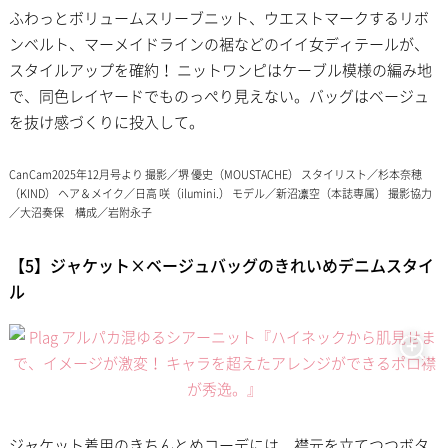
ふわっとボリュームスリーブニット、ウエストマークするリボ
ンベルト、マーメイドラインの裾などのイイ女ディテールが、
スタイルアップを確約！ ニットワンピはケーブル模様の編み地
で、同色レイヤードでものっぺり見えない。バッグはベージュ
を抜け感づくりに投入して。
CanCam2025年12月号より 撮影／堺 優史（MOUSTACHE） スタイリスト／杉本奈穂
（KIND） ヘア＆メイク／日高 咲（ilumini.） モデル／新沼凛空（本誌専属） 撮影協力
／大沼奏保 構成／岩附永子
【5】ジャケット×ベージュバッグのきれいめデニムスタイ
ル
ジャケット着用のきちんとめコーデには、襟元を立てつつボタ