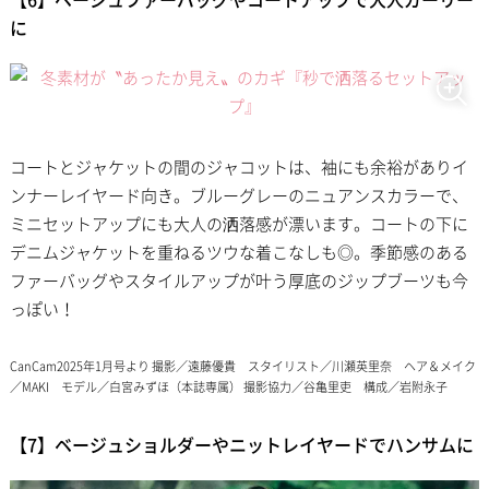
に
コートとジャケットの間のジャコットは、袖にも余裕がありイ
ンナーレイヤード向き。ブルーグレーのニュアンスカラーで、
ミニセットアップにも大人の洒落感が漂います。コートの下に
デニムジャケットを重ねるツウな着こなしも◎。季節感のある
ファーバッグやスタイルアップが叶う厚底のジップブーツも今
っぽい！
CanCam2025年1月号より 撮影／遠藤優貴 スタイリスト／川瀬英里奈 ヘア＆メイク
／MAKI モデル／白宮みずほ（本誌専属） 撮影協力／谷亀里吏 構成／岩附永子
【7】ベージュショルダーやニットレイヤードでハンサムに