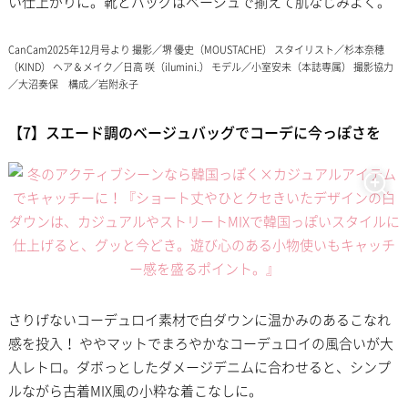
い仕上がりに。靴とバッグはベージュで揃えて肌なじみよく。
CanCam2025年12月号より 撮影／堺 優史（MOUSTACHE） スタイリスト／杉本奈穂
（KIND） ヘア＆メイク／日高 咲（ilumini.） モデル／小室安未（本誌専属） 撮影協力
／大沼奏保 構成／岩附永子
【7】スエード調のベージュバッグでコーデに今っぽさを
さりげないコーデュロイ素材で白ダウンに温かみのあるこなれ
感を投入！ ややマットでまろやかなコーデュロイの風合いが大
人レトロ。ダボっとしたダメージデニムに合わせると、シンプ
ルながら古着MIX風の小粋な着こなしに。