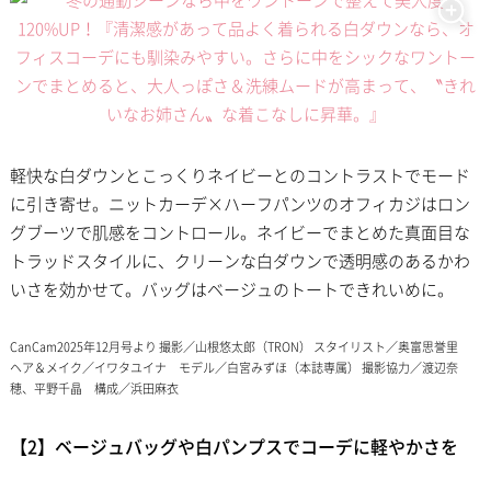
軽快な白ダウンとこっくりネイビーとのコントラストでモード
に引き寄せ。ニットカーデ×ハーフパンツのオフィカジはロン
グブーツで肌感をコントロール。ネイビーでまとめた真面目な
トラッドスタイルに、クリーンな白ダウンで透明感のあるかわ
いさを効かせて。バッグはベージュのトートできれいめに。
CanCam2025年12月号より 撮影／山根悠太郎（TRON） スタイリスト／奥富思誉里
ヘア＆メイク／イワタユイナ モデル／白宮みずほ（本誌専属） 撮影協力／渡辺奈
穂、平野千晶 構成／浜田麻衣
【2】ベージュバッグや白パンプスでコーデに軽やかさを