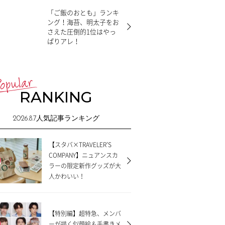
「ご飯のおとも」ランキ
ング！海苔、明太子をお
さえた圧倒的1位はやっ
ぱりアレ！
RANKING
2026.8.7
人気記事ランキング
【スタバ×TRAVELER’S
COMPANY】ニュアンスカ
ラーの限定新作グッズが大
人かわいい！
【特別編】超特急、メンバ
ーが描く似顔絵＆手書きメ