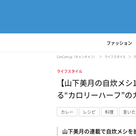
ファッション
CanCam.jp（キャンキャン）
ライフスタイル
ライフスタイル
【山下美月の自炊メシ
る“カロリーハーフ”の
カレー
レシピ
料理
言いた
山下美月の連載で自炊メシを
L
/
U
o
n