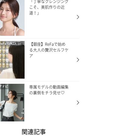
「丁寧なクレンジング
DHC
こそ、美肌作りの近
道！」
【銀座】ReFaで始め
ReFa GINZA on CREA
る大人の贅沢セルフケ
ア
専属モデルの動画編集
アドビ
の裏側をチラ見せ♡
関連記事