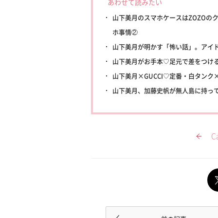
あわせて読みたい
山下美月のスマホケースはZOZOのク
ホ事情②
山下美月が明かす「怖い話」。アイ
山下美月がお手本♡足元で差をつけ
山下美月×GUCCI♡定番・白タン
山下美月、加藤史帆が無人島に持って
C