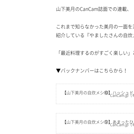
a
m
d
山下美月のCanCam誌面での連載
u
e
t
d
e
:
4
これまで知らなかった美月の一面を
.
4
紹介している『やましたさんの自炊
5
%
「最近料理するのがすごく楽しい」
▼バックナンバーはこちらから！
【山下美月の自炊メシ⑩】ハッシュド
CanCam.jp
（
【山下美月の自炊メシ⑨】あまったひ
CanCam.jp
（