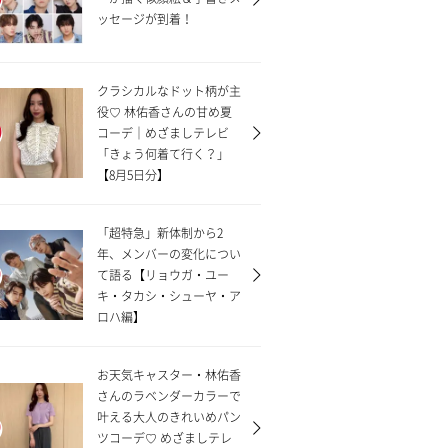
ッセージが到着！
クラシカルなドット柄が主
役♡ 林佑香さんの甘め夏
コーデ｜めざましテレビ
「きょう何着て行く？」
【8月5日分】
「超特急」新体制から2
年、メンバーの変化につい
て語る【リョウガ・ユー
キ・タカシ・シューヤ・ア
ロハ編】
お天気キャスター・林佑香
さんのラベンダーカラーで
叶える大人のきれいめパン
ツコーデ♡ めざましテレ