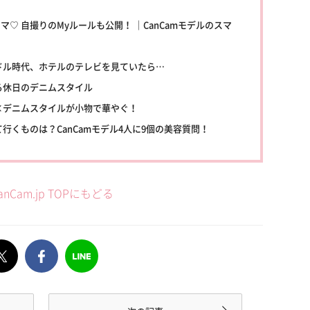
マ♡ 自撮りのMyルールも公開！ ｜CanCamモデルのスマ
ドル時代、ホテルのテレビを見ていたら…
る休日のデニムスタイル
ク×デニムスタイルが小物で華やぐ！
行くものは？CanCamモデル4人に9個の美容質問！
anCam.jp TOPにもどる