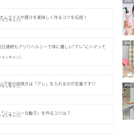
【PR】
】オムライスや豚汁を美味しく作るコツを伝授！
キャンキャン）
【PR】
2日連続もアリ♡ヘルシーで体に優しい“アレ”にハマって
キャンキャン）
】山下家の卵焼きは「アレ」を入れるのが定番です♡
【PR】
キャンキャン）
】「ジューシーな餃子」を作るコツは？
キャンキャン）