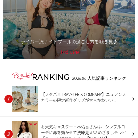
ライバー流ナイトプールの過ごし方を覗き見♪
【PR】DeNA
RANKING
2026.8.8
人気記事ランキング
【スタバ×TRAVELER’S COMPANY】ニュアンス
カラーの限定新作グッズが大人かわいい！
NEW
お天気キャスター・林佑香さんは、シンプルコ
ーデに赤を効かせて洗練見え♡ めざましテレビ