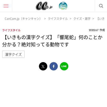
CanCam.jp（キャンキャン）
ライフスタイル
クイズ・雑学
【いき
作成
ライフスタイル
2022.6.7
【いきもの漢字クイズ】「響尾蛇」何のことか
分かる？絶対知ってる動物です
漢字クイズ