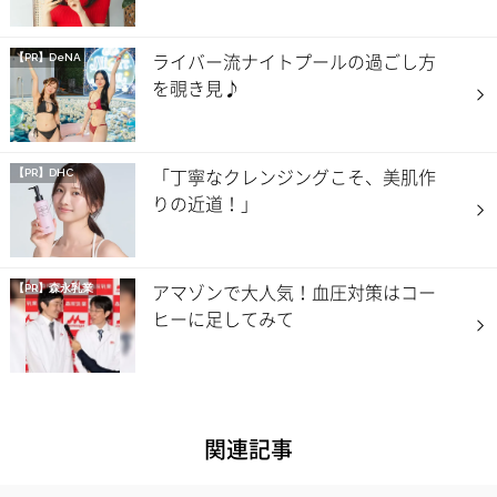
ライバー流ナイトプールの過ごし方
【PR】DeNA
を覗き見♪
「丁寧なクレンジングこそ、美肌作
【PR】DHC
りの近道！」
アマゾンで大人気！血圧対策はコー
【PR】
森永乳業
ヒーに足してみて
関連記事