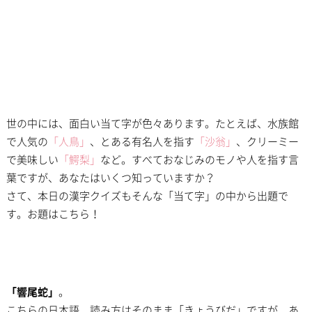
世の中には、面白い当て字が色々あります。たとえば、水族館
で人気の
「人鳥」
、とある有名人を指す
「沙翁」
、クリーミー
で美味しい
「鰐梨」
など。すべておなじみのモノや人を指す言
葉ですが、あなたはいくつ知っていますか？
さて、本日の漢字クイズもそんな「当て字」の中から出題で
す。お題はこちら！
「響尾蛇」
。
こちらの日本語、読み方はそのまま「きょうびだ」ですが、あ