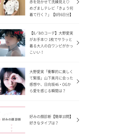
赤を効かせて洗練見え♡
めざましテレビ「きょう何
着て行く？」【8月6日分】
【8／8のコーデ】大野愛実
NEW
がお手本♡ 1枚でサラッと
着る大人の白ワンピがかっ
こいい！
大野愛実「衝撃的に美しく
て緊張」山下美月に会った
感想や、日向坂46・OGか
ら愛を感じる瞬間は？
好みの顔診断【簡単10問】
好きなタイプは？