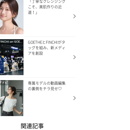
「丁寧なクレンジング
DHC
こそ、美肌作りの近
道！」
GOETHEとFINCHIがタ
FINCHI on GOETHE
ッグを組み、新メディ
アを創設
専属モデルの動画編集
アドビ
の裏側をチラ見せ♡
関連記事