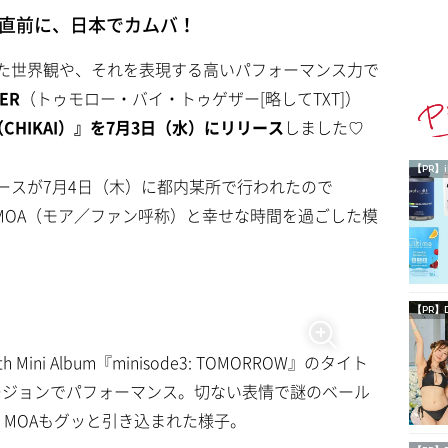
ー直前に、日本でカムバ！
た世界観や、それを表現する高いパフォーマンス力で
ER
（トゥモロー・バイ・トゥゲザー[略してTXT]）
HIKAI）』を7月3日（水）にリリース
しました♡
【PR】i
ースが7月4日（木）に都内某所で行われたので
のMOA（モア／ファン呼称）と幸せな時間を過ごした模
【PR】
ni Album『minisode3: TOMORROW』のタイト
語バージョンでパフォーマンス。切ない表情で謎のベール
、MOAもグッと引き込まれた様子。