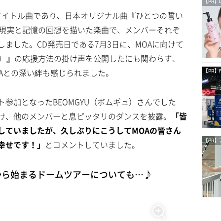
【PR】
のタイトル曲であり、日本オリジナル曲『ひとつの誓い
』を初披露。現実と記憶の回想を描いた楽曲で、メンバーそれぞ
ました。CD発売日である7月3日に、MOAに向けて
Change）』の応援方法の掛け声を公開したにも関わらず、
Aとの深い絆も感じられました。
【PR】
参加となったBEOMGYU（ボムギュ）さんでした
け、他のメンバーと息ピッタリのダンスを披露。
「皆
していましたが、久しぶりにこうしてMOAの皆さん
【PR】
幸せです！」
とコメントしていました。
から始まるドームツアーについても…♪