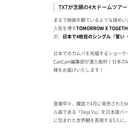
TXTが念願の4大ドームツア
L
/
U
o
n
a
m
d
まるで映画を観ているような謎めい
u
e
t
d
人気を博す
TOMORROW X TOGETH
e
:
5
が、
日本で4枚目のシングル『誓い（C
.
0
5
%
日本でのカムバを祝福するショーケ
CanCam編集部が潜入取材！日本
様をお届けいたします！
登場早々、韓国で4月に発売された6th Mi
ル曲である『Deja Vu』を日本
に包まれた世界観を表現する5人に