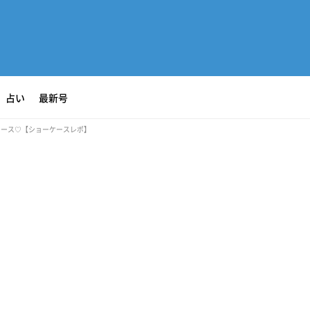
占い
最新号
リリース♡【ショーケースレポ】