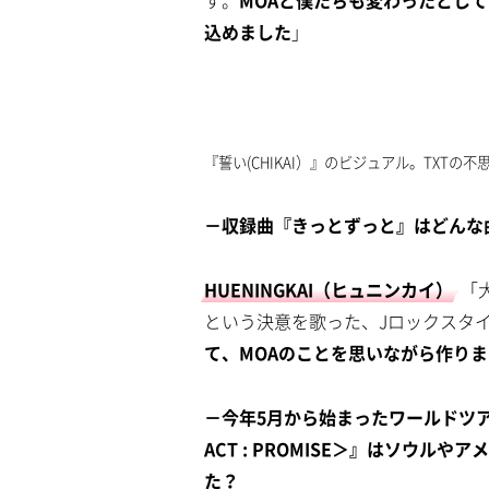
す。
MOAと僕たちも変わったとし
込めました
」
『誓い(CHIKAI）』のビジュアル。TXTの
－収録曲『きっとずっと』はどんな
HUENINGKAI（ヒュニンカイ）
「
という決意を歌った、Jロックスタ
て、MOAのことを思いながら作り
－今年5月から始まったワールドツアー『TO
ACT : PROMISE＞』はソウル
た？