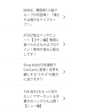
MIRAE、韓国発7人組グ
ループが初登場！ 「僕た
ちは強力なケミグルー
プ！」
ATEEZ独占インタビュ
ー！【ヨサン編】無限に
食べられるものはプロテ
イン！筋肉が減る心配な
しです！
Stray Kidsが2号連続で
CanCamに登場！世界を
虜にする“スキズ”の魅力
に迫ります♡
THE BOYZをもっと知り
たい！アザーカット＆手
書きのハングルも公開！
【ニュー編】