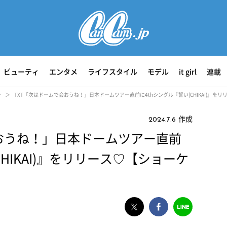
ビューティ
エンタメ
ライフスタイル
モデル
it girl
連載
ン
TXT「次はドームで会おうね！」日本ドームツアー直前に4thシングル『誓い(CHIKAI)』を
作成
2024.7.6
会おうね！」日本ドームツアー直前
CHIKAI)』をリリース♡【ショーケ