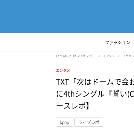
ファッション
CanCam.jp（キャンキャン）
エンタメ
イケメ
エンタメ
TXT「次はドームで
に4thシングル『誓い(
ースレポ】
kpop
ライブレポ