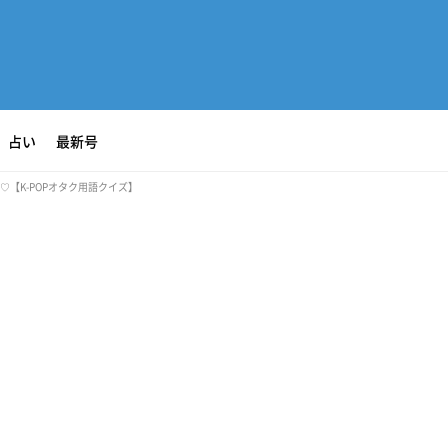
占い
最新号
【K-POPオタク用語クイズ】