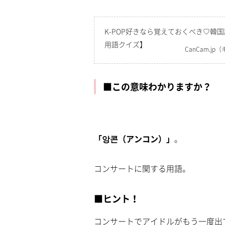
K-POP好きなら覚えておくべき♡韓
用語クイズ】
CanCam.jp
（
■この意味わかりますか？
「앙콘（アンコン）」
。
コンサートに関する用語。
■ヒント！
コンサートでアイドルがもう一度出