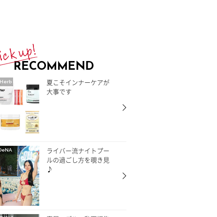
RECOMMEND
夏こそインナーケアが
Herb
大事です
ライバー流ナイトプー
DeNA
ルの過ごし方を覗き見
♪