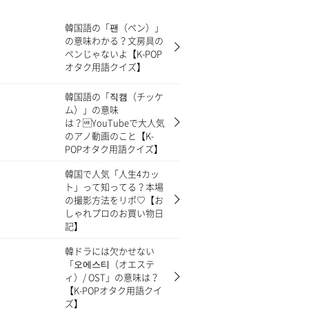
韓国語の「팬（ペン）」
の意味わかる？文房具の
ペンじゃないよ【K-POP
オタク用語クイズ】
韓国語の「직캠（チッケ
ム）」の意味
は？YouTubeで大人気
のアノ動画のこと【K-
POPオタク用語クイズ】
韓国で人気「人生4カッ
ト」って知ってる？本場
の撮影方法をリポ♡【お
しゃれプロのお買い物日
記】
韓ドラには欠かせない
「오에스티（オエステ
ィ）/ OST」の意味は？
【K-POPオタク用語クイ
ズ】