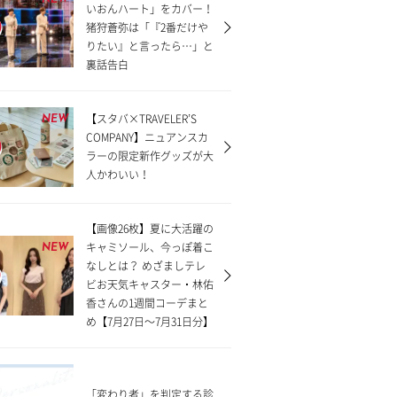
NEW
いおんハート」をカバー！
猪狩蒼弥は「『2番だけや
りたい』と言ったら…」と
裏話告白
【スタバ×TRAVELER’S
NEW
COMPANY】ニュアンスカ
ラーの限定新作グッズが大
人かわいい！
【画像26枚】夏に大活躍の
キャミソール、今っぽ着こ
NEW
なしとは？ めざましテレ
ビお天気キャスター・林佑
香さんの1週間コーデまと
め【7月27日〜7月31日分】
「変わり者」を判定する診