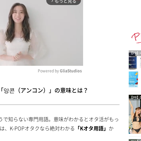
もっと見る
arrow_forward_ios
【PR】i
Powered by 
GliaStudios
M
】「앙콘（アンコン）」の意味とは？
u
【PR】
t
e
ようで知らない専門用語。意味がわかるとオタ活がもっ
は、K-POPオタクなら絶対わかる
「Kオタ用語」
か