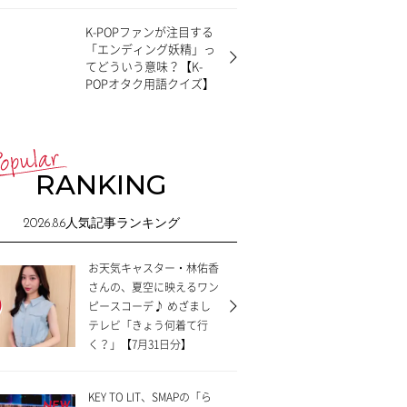
K-POPファンが注目する
「エンディング妖精」っ
てどういう意味？【K-
POPオタク用語クイズ】
RANKING
2026.8.6
人気記事ランキング
お天気キャスター・林佑香
さんの、夏空に映えるワン
ピースコーデ♪ めざまし
テレビ「きょう何着て行
く？」【7月31日分】
KEY TO LIT、SMAPの「ら