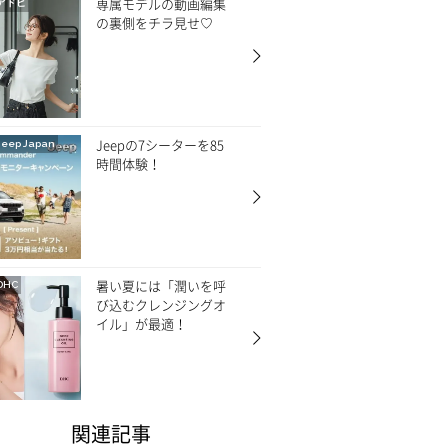
専属モデルの動画編集
アドビ
の裏側をチラ見せ♡
Jeepの7シーターを85
Jeep Japan
時間体験！
暑い夏には「潤いを呼
DHC
び込むクレンジングオ
イル」が最適！
関連記事