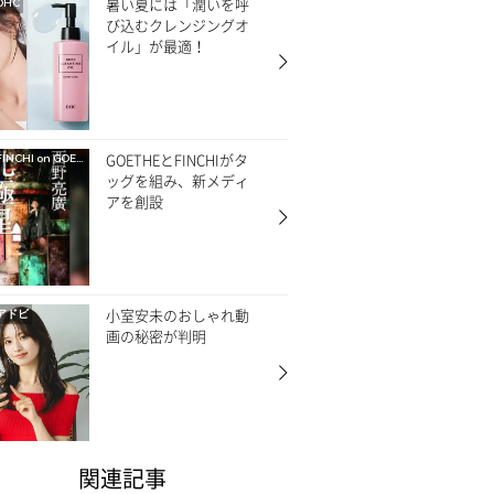
暑い夏には「潤いを呼
DHC
び込むクレンジングオ
イル」が最適！
GOETHEとFINCHIがタ
FINCHI on GOETHE
ッグを組み、新メディ
アを創設
小室安未のおしゃれ動
アドビ
画の秘密が判明
関連記事