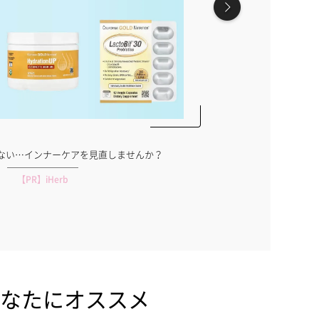
着どうする？有名ライバーの着こなしを拝
専属モデ
見！
【PR】DeNA
なたにオススメ