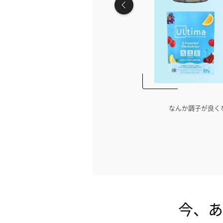
ない…インナーケアを見直しませんか？
ナイトプールの水
【PR】iHerb
今、あ