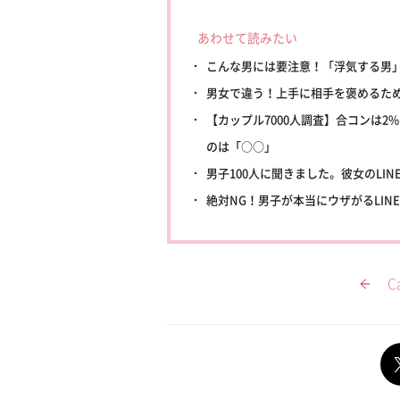
あわせて読みたい
こんな男には要注意！「浮気する男
男女で違う！上手に相手を褒めるた
【カップル7000人調査】合コンは
のは「○○」
男子100人に聞きました。彼女のLI
絶対NG！男子が本当にウザがるLIN
C