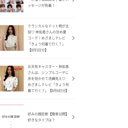
ッセージが到着！
クラシカルなドット柄が主
役♡ 林佑香さんの甘め夏
コーデ｜めざましテレビ
「きょう何着て行く？」
【8月5日分】
お天気キャスター・林佑香
NEW
さんは、シンプルコーデに
赤を効かせて洗練見え♡
めざましテレビ「きょう何
着て行く？」【8月6日分】
好みの顔診断【簡単10問】
好きなタイプは？