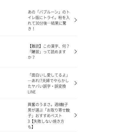
あの「バブルーン」のト
イレ版にトライ。粉を入
れて30分後…結果に驚
き！
【難読】この漢字、何？
「陋習」って読めます
か？
「面白いし愛してるよ」
…あれ!?夫婦でやらかし
たヤバい誤字・誤変換
LINE
興奮のうまさ。週8餃子
男が選ぶ「お取り寄せ餃
子」おすすめベスト
3【失敗しない焼き方
も】