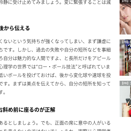
冷静に受け止めてみましょう。変に緊張することは減
【PR】
後から伝える
くないという気持ちが強くなってしまい、まず謙虚に
【PR】
ちです。しかし、過去の失敗や自分の短所などを事細
ろ自分は魅力的な人間ですよ、と長所だけをアピール
心理学の世界では“ロー・ボール技法”と呼ばれていま
低いボールを投げておけば、後から変化球や速球を投
です。まずは美点を伝えてから、自分の短所を知って
【PR】
す。
右斜め前に座るのが正解
あるとしましょう。でも、正面の席に意中の人がいる