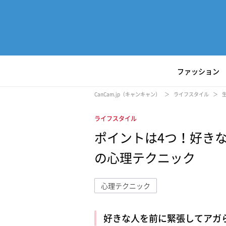
ファッション
CanCam.jp（キャンキャン）
ライフスタイル
ライフスタイル
ポイントは4つ！好き
の心理テクニック
心理テクニック
好きな人を前に緊張してアガ
L
/
U
o
n