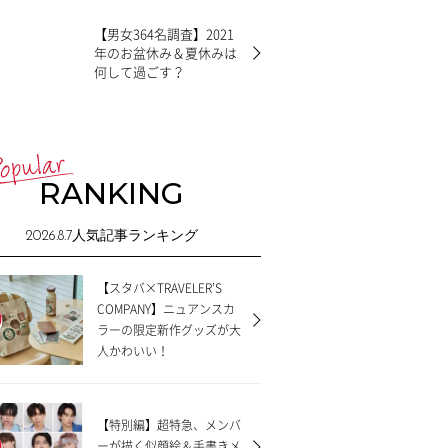
【男女364名調査】2021
年のお盆休み＆夏休みは
何して過ごす？
RANKING
2026.8.7
人気記事ランキング
【スタバ×TRAVELER’S
COMPANY】ニュアンスカ
ラーの限定新作グッズが大
人かわいい！
【特別編】超特急、メンバ
ーが描く似顔絵＆手書きメ