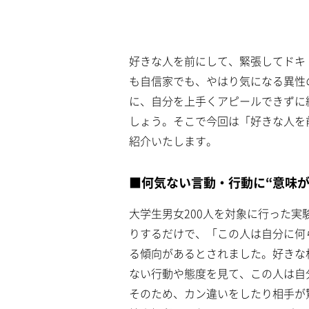
a
m
d
u
e
t
d
e
:
4
好きな人を前にして、緊張してドキ
.
1
も自信家でも、やはり気になる異性
6
%
に、自分を上手くアピールできずに
しょう。そこで今回は「好きな人を
紹介いたします。
■何気ない言動・行動に“意味
大学生男女200人を対象に行った
りするだけで、「この人は自分に何
る傾向があるとされました。好きな
ない行動や態度を見て、この人は自
そのため、カン違いをしたり相手が