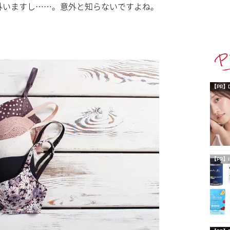
外いますし……。意外と知らないですよね。
【PR】
【PR】i