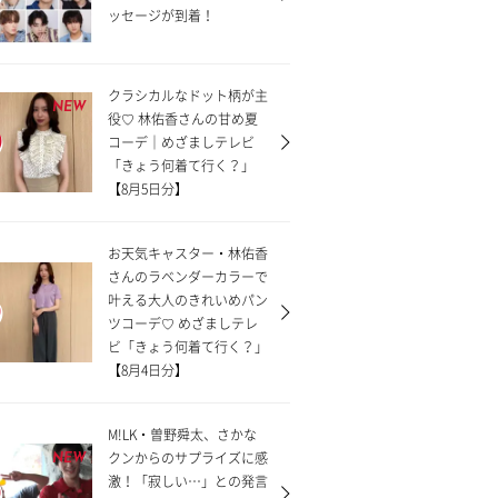
ッセージが到着！
クラシカルなドット柄が主
NEW
役♡ 林佑香さんの甘め夏
コーデ｜めざましテレビ
「きょう何着て行く？」
【8月5日分】
お天気キャスター・林佑香
さんのラベンダーカラーで
叶える大人のきれいめパン
ツコーデ♡ めざましテレ
ビ「きょう何着て行く？」
【8月4日分】
M!LK・曽野舜太、さかな
クンからのサプライズに感
NEW
激！「寂しい…」との発言