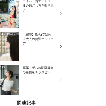
ライバー流ナイトプー
DeNA
ルの過ごし方を覗き見
♪
【銀座】ReFaで始め
ReFa GINZA on CREA
る大人の贅沢セルフケ
ア
専属モデルの動画編集
アドビ
の裏側をチラ見せ♡
関連記事