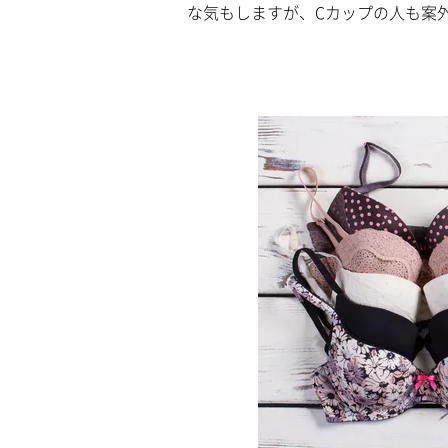
a
な気もしますが、Cカップの人も案
m
d
u
e
t
d
e
:
5
.
3
5
%