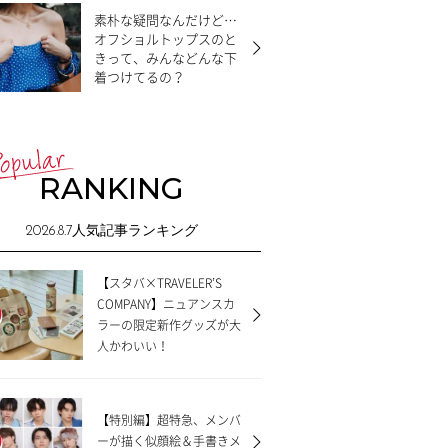
素朴な疑問なんだけど…
オフショルトップスのと
きって、みんなどんな下
着つけてるの？
RANKING
2026.8.7
人気記事ランキング
【スタバ×TRAVELER’S
COMPANY】ニュアンスカ
ラーの限定新作グッズが大
人かわいい！
【特別編】超特急、メンバ
ーが描く似顔絵＆手書きメ