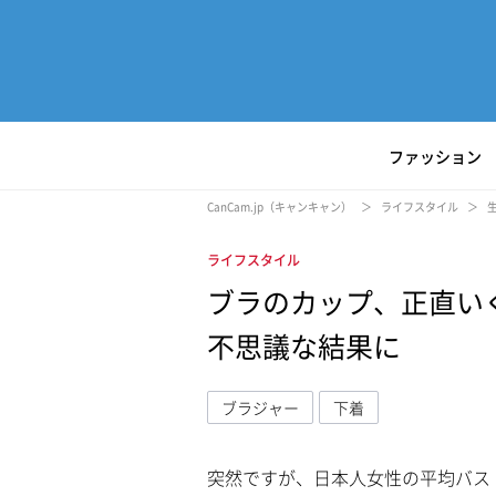
ファッション
CanCam.jp（キャンキャン）
ライフスタイル
ライフスタイル
ブラのカップ、正直いく
不思議な結果に
ブラジャー
下着
突然ですが、日本人女性の平均バス
L
/
U
o
n