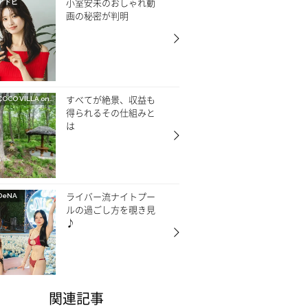
小室安未のおしゃれ動
アドビ
画の秘密が判明
すべてが絶景、収益も
OCO VILLA on GOETHE
得られるその仕組みと
は
ライバー流ナイトプー
DeNA
ルの過ごし方を覗き見
♪
関連記事