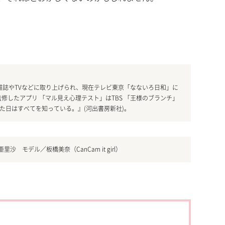
して雑誌やTVなどに取り上げられ、現在テレビ東京「なないろ日和」に
修したアプリ 「マル見え心理テスト」はTBS 「王様のブランチ」
れた日はすべてを知っている。』(河出書房新社)。
里沙 モデル／板橋美奈（CanCam it girl）