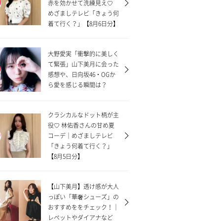
赤を効かせて洗練見え♡
めざましテレビ「きょう何
着て行く？」【8月6日分】
大野愛実「衝撃的に美しく
て緊張」山下美月に会った
感想や、日向坂46・OGか
ら愛を感じる瞬間は？
クラシカルなドット柄が主
役♡ 林佑香さんの甘め夏
コーデ｜めざましテレビ
「きょう何着て行く？」
【8月5日分】
【山下美月】透け感が大人
っぽい「華奢シューズ」の
おすすめををチェック！｜
レペットやダイアナなど