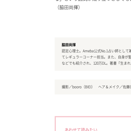
（脇田尚揮）
脇田尚揮
認定心理士。Ameba公式No.1占い師と
てレギュラーコーナー担当。また、自身が監
などでも紹介され、120万DL。著書『生ま
撮影／booro（BIEI） ヘア＆メイク／佐藤亜
あわせて読みたい