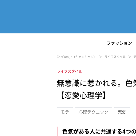
ファッション
CanCam.jp（キャンキャン）
ライフスタイル
ライフスタイル
無意識に惹かれる。色
【恋愛心理学】
モテ
心理テクニック
恋愛
色気がある人に共通する4つ
L
/
U
o
n