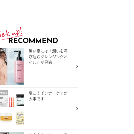
RECOMMEND
暑い夏には「潤いを呼
DHC
び込むクレンジングオ
イル」が最適！
夏こそインナーケアが
Herb
大事です