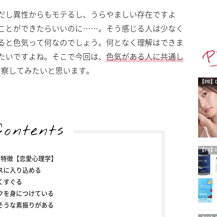
だし異性からもモテるし、うらやましい存在ですよ
ことができたらいいのに……。そう感じる人は少なく
ると色気って何なのでしょう。何となく理解はできま
たいですよね。そこで今回は、
色気がある人に共通し
考察してみたいと思います。
【PR】
Contents
【PR】i
の特徴【恋愛心理学】
スに入り込める
くすぐる
クを身につけている
そうな素振りがある