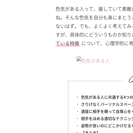
a
m
d
色気がある人って、接していて素敵
u
e
t
d
ね。そんな色気を自分も身にまとう
e
:
4
ないはず。でも、よくよく考えてみ
.
7
すが、具体的にどういうものか知り
5
%
ている特徴
について、心理学的に
色気がある人に共通する4つ
さりげなくパーソナルスペー
適度に相手を頼って自尊心を
相手をほめる適切なテクニッ
姿勢が良いのにどこかけだる
【まとめ】