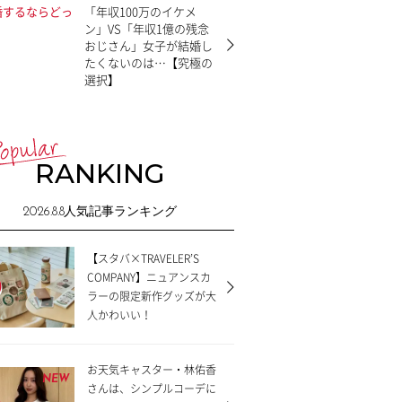
「年収100万のイケメ
ン」VS「年収1億の残念
おじさん」女子が結婚し
たくないのは…【究極の
選択】
RANKING
2026.8.8
人気記事ランキング
【スタバ×TRAVELER’S
COMPANY】ニュアンスカ
ラーの限定新作グッズが大
人かわいい！
お天気キャスター・林佑香
NEW
さんは、シンプルコーデに