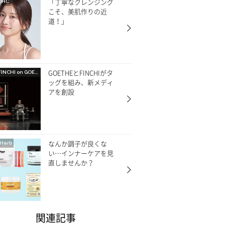
「丁寧なクレンジング
DHC
こそ、美肌作りの近
道！」
GOETHEとFINCHIがタ
FINCHI on GOETHE
ッグを組み、新メディ
アを創設
なんか調子が良くな
Herb
い…インナーケアを見
直しませんか？
関連記事