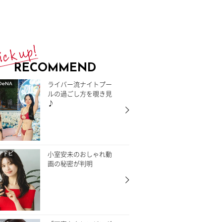
RECOMMEND
ライバー流ナイトプー
DeNA
ルの過ごし方を覗き見
♪
小室安未のおしゃれ動
アドビ
画の秘密が判明