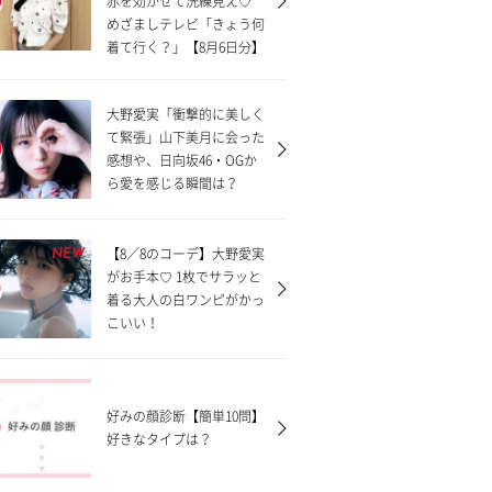
赤を効かせて洗練見え♡
めざましテレビ「きょう何
着て行く？」【8月6日分】
大野愛実「衝撃的に美しく
て緊張」山下美月に会った
感想や、日向坂46・OGか
ら愛を感じる瞬間は？
【8／8のコーデ】大野愛実
NEW
がお手本♡ 1枚でサラッと
着る大人の白ワンピがかっ
こいい！
好みの顔診断【簡単10問】
好きなタイプは？