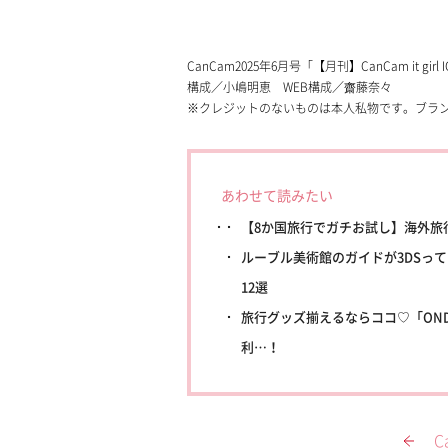
CanCam2025年6月号「【月刊】CanCam it girl
構成／小嶋明恵 WEB構成／齋藤奈々
※クレジットのないものは本人私物です。ブラ
あわせて読みたい
【8か国旅行でガチお試し】海外旅
ルーブル美術館のガイドが3DSっ
12選
旅行グッズ揃えるならココ♡「ONDO
利…！
C