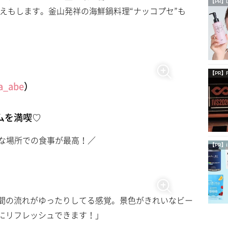
【PR】
えもします。釜山発祥の海鮮鍋料理“ナッコプセ”も
【PR】
a_abe
）
ムを満喫♡
な場所での食事が最高！／
【PR】i
間の流れがゆったりしてる感覚。景色がきれいなビー
にリフレッシュできます！」