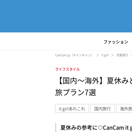
ファッション
CanCam.jp（キャンキャン）
it girl
伏屋璃乃
ライフスタイル
【国内〜海外】夏休み
旅プラン7選
it girlあれこれ
国内旅行
海外
夏休みの参考に♡CanCam it
L
/
U
o
n