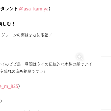
・タレント
@asa_kamiya
）
楽しむ！
ドグリーンの海はまさに眼福／
タイのピピ島。昼間はタイの伝統的な木製の船でアイ
 夕暮れの海も絶景です♡」
e_m_825
）
♡