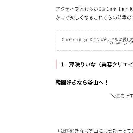
a
m
d
アクティブ派も多いCanCam it g
u
e
t
d
かけが楽しくなるこれからの時季の
e
:
7
.
1
3
CanCam it girl ICONSがリア
%
CanCam.jp
（
1．芹咲りいな（美容クリエ
韓国好きなら釜山へ！
＼海の上
「韓国好きなら釜山にもぜひ行ってほ