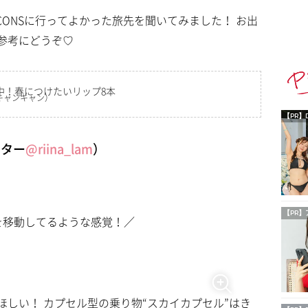
irl ICONSに行ってよかった旅先を聞いてみました！ お出
参考にどうぞ♡
ルに愛用中！春につけたいリップ8本
キャンキャン）
【PR】
イター
@riina_lam
）
【PR】
を移動してるような感覚！／
しい！ カプセル型の乗り物“スカイカプセル”はき