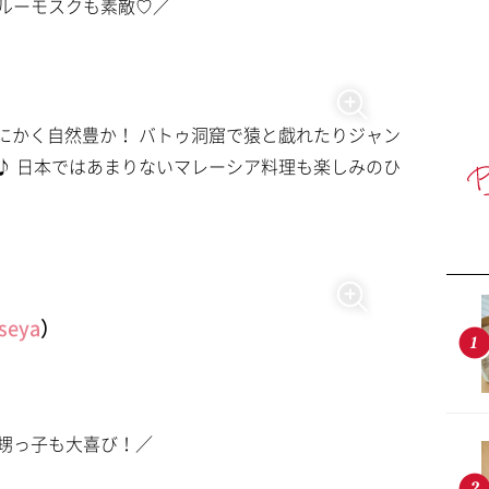
ルーモスクも素敵♡／
にかく自然豊か！ バトゥ洞窟で猿と戯れたりジャン
♪ 日本ではあまりないマレーシア料理も楽しみのひ
useya
）
甥っ子も大喜び！／