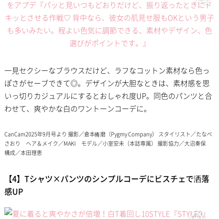
一見セクシーなブラウスだけど、ラフなコットン素材なら色っ
ぽさがセーブできて◎。デザインが大胆なときは、素材感を思
いっ切りカジュアルにするとおしゃれ度UP。同色のパンツと合
わせて、爽やかな白のワントーンコーデに。
CanCam2025年9月号より 撮影／倉本侑磨（Pygmy Company） スタイリスト／たなべ
さおり ヘア＆メイク／MAKI モデル／小室安未（本誌専属） 撮影協力／大沼奏保
構成／本田理恵
【4】Tシャツ×パンツのシンプルコーデにビスチェで洒落
感UP