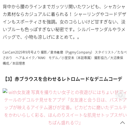
背中から腰のラインまでガッツリ開いたワンピも、シャカシャ
カ素材ならカジュアルに着られる！ シャーリングやコードデザ
インもスポーティさを強調。女のコらしいけど甘すぎない、淡
いブルーも色っぽすぎない秘密です。シルバーサンダルやラメ
バッグで、小物も涼しげにまとめて。。
CanCam2025年9月号より 撮影／倉本侑磨（Pygmy Company） スタイリスト／たなべ
さおり ヘア＆メイク／MAKI モデル／小室安未（本誌専属） 撮影協力／大沼奏保
構成／本田理恵
【3】赤ブラウスを合わせるレトロムードなデニムコーデ