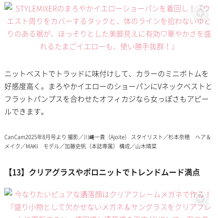
ニットベストでトラッドに味付けして、カラーのミニボトムを
好感度高く。まろやかイエローのショーパンにVネックベストと
フラットパンプスを合わせたオフィカジなら女っぽさもアピー
ルできます。
CanCam2025年8月号より 撮影／川﨑一貴（Ajoite） スタイリスト／杉本奈穂 ヘア＆
メイク／MAKI モデル／加藤史帆（本誌専属） 構成／山木晴菜
【13】クリアグラスやポロニットでトレンドムード満点