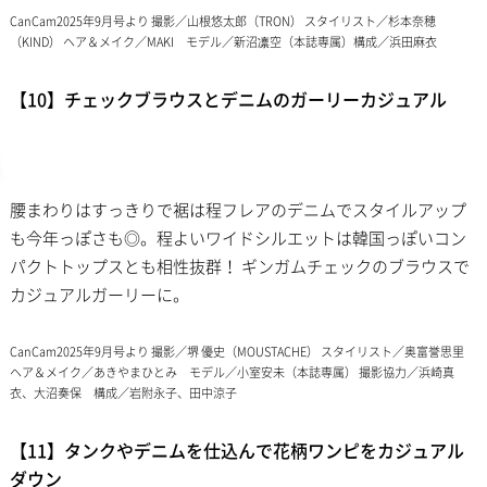
CanCam2025年9月号より 撮影／山根悠太郎（TRON） スタイリスト／杉本奈穂
（KIND） ヘア＆メイク／MAKI モデル／新沼凛空（本誌専属）構成／浜田麻衣
【10】チェックブラウスとデニムのガーリーカジュアル
腰まわりはすっきりで裾は程フレアのデニムでスタイルアップ
も今年っぽさも◎。程よいワイドシルエットは韓国っぽいコン
パクトトップスとも相性抜群！ ギンガムチェックのブラウスで
カジュアルガーリーに。
CanCam2025年9月号より 撮影／堺 優史（MOUSTACHE） スタイリスト／奥富誉思里
ヘア＆メイク／あきやまひとみ モデル／小室安未（本誌専属） 撮影協力／浜崎真
衣、大沼奏保 構成／岩附永子、田中涼子
【11】タンクやデニムを仕込んで花柄ワンピをカジュアル
ダウン