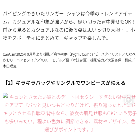
パイピングのきいたリンガーTシャツは今季のトレンドアイテ
ム。カジュアルな印象が強いから、思い切った背中見せもOK！
前から見るとカジュアルなのに後ろ姿は思いっ切り大胆…！ 小
物をスポーティにまとめて、ギャップを楽しんで。
CanCam2025年9月号より 撮影／倉本侑磨（Pygmy Company） スタイリスト／たなべ
さおり ヘア＆メイク／MAKI モデル／楓（本誌専属） 撮影協力／大沼奏保 構成／
本田理恵
【2】キラキラバッグやサンダルでワンピースが映える