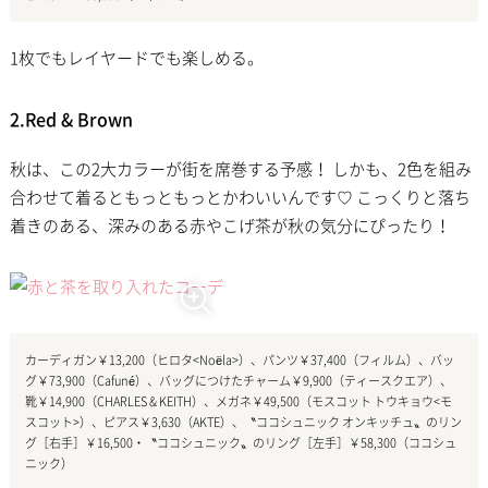
1枚でもレイヤードでも楽しめる。
2.Red & Brown
秋は、この2大カラーが街を席巻する予感！ しかも、2色を組み
合わせて着るともっともっとかわいいんです♡ こっくりと落ち
着きのある、深みのある赤やこげ茶が秋の気分にぴったり！
カーディガン￥13,200（ヒロタ<Noëla>）、パンツ￥37,400（フィルム）、バッ
グ￥73,900（Cafuné）、バッグにつけたチャーム￥9,900（ティースクエア）、
靴￥14,900（CHARLES & KEITH）、メガネ￥49,500（モスコット トウキョウ<モ
スコット>）、ピアス￥3,630（AKTE）、〝ココシュニック オンキッチュ〟のリン
グ［右手］￥16,500・〝ココシュニック〟のリング［左手］￥58,300（ココシュ
ニック）