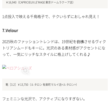
￥16,940（CAPRICIEUX LE’MAGE 東京ドームラクーア店）
1点投入で映える千鳥格子で、テクいらずにおしゃれ見え！
7.Velour
2025秋のファッショントレンドは、19世紀を彷彿させるヴィク
トリアンムードもキーに。光沢のある素材感がアクセントにな
って、一気にリッチなスタイルに格上げしてくれる♪
靴［3.2］￥13,750（ル タロン 有楽町マルイ店<ル タロン>）
フェミニンな光沢で、アクティブになりすぎない。