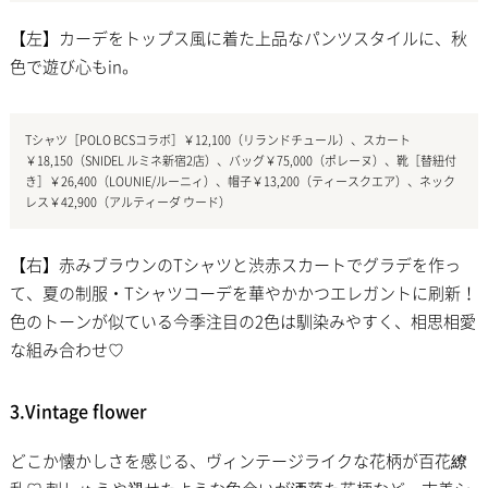
【左】カーデをトップス風に着た上品なパンツスタイルに、秋
色で遊び心もin。
Tシャツ［POLO BCSコラボ］￥12,100（リランドチュール）、スカート
￥18,150（SNIDEL ルミネ新宿2店）、バッグ￥75,000（ポレーヌ）、靴［替紐付
き］￥26,400（LOUNIE/ルーニィ）、帽子￥13,200（ティースクエア）、ネック
レス￥42,900（アルティーダ ウード）
【右】赤みブラウンのTシャツと渋赤スカートでグラデを作っ
て、夏の制服・Tシャツコーデを華やかかつエレガントに刷新！
色のトーンが似ている今季注目の2色は馴染みやすく、相思相愛
な組み合わせ♡
3.Vintage flower
どこか懐かしさを感じる、ヴィンテージライクな花柄が百花繚