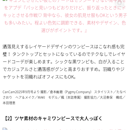
洒落見えするレイヤードデザインのワンピースはこなれ感も完
璧！ タンクトップとセットになっているのでテクなしでレイヤ
ードコーデが楽しめます。シックな黒ワンピも、白が入ること
でカジュアルさと洒落感がグンと高まりおすすめ。羽織りやジ
ャケットを羽織ればオフィスにもOK。
CanCam2025年9月号より 撮影／倉本侑磨（Pygmy Company） スタイリスト／たなべ
さおり ヘア＆メイク／MAKI モデル／楓（本誌専属） 撮影協力／大沼奏保 構成／
本田理恵
【2】ツヤ素材のキャミワンピースで大人っぽく