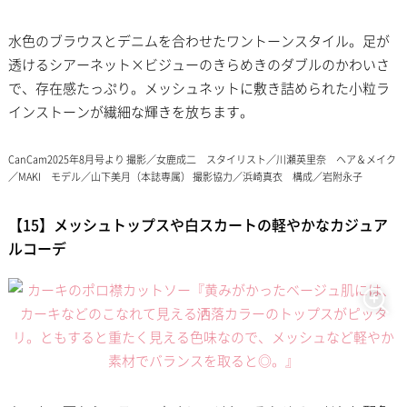
水色のブラウスとデニムを合わせたワントーンスタイル。足が
透けるシアーネット×ビジューのきらめきのダブルのかわいさ
で、存在感たっぷり。メッシュネットに敷き詰められた小粒ラ
インストーンが繊細な輝きを放ちます。
CanCam2025年8月号より 撮影／女鹿成二 スタイリスト／川瀬英里奈 ヘア＆メイク
／MAKI モデル／山下美月（本誌専属） 撮影協力／浜崎真衣 構成／岩附永子
【15】メッシュトップスや白スカートの軽やかなカジュア
ルコーデ