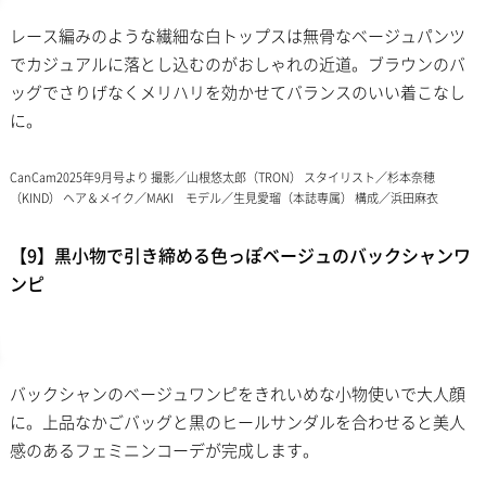
レース編みのような繊細な白トップスは無骨なベージュパンツ
でカジュアルに落とし込むのがおしゃれの近道。ブラウンのバ
ッグでさりげなくメリハリを効かせてバランスのいい着こなし
に。
CanCam2025年9月号より 撮影／山根悠太郎（TRON） スタイリスト／杉本奈穂
（KIND） ヘア＆メイク／MAKI モデル／生見愛瑠（本誌専属） 構成／浜田麻衣
【9】黒小物で引き締める色っぽベージュのバックシャンワ
ンピ
バックシャンのベージュワンピをきれいめな小物使いで大人顔
に。上品なかごバッグと黒のヒールサンダルを合わせると美人
感のあるフェミニンコーデが完成します。