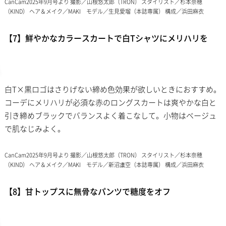
CanCam2025年9月号より 撮影／山根悠太郎（TRON） スタイリスト／杉本奈穂
（KIND） ヘア＆メイク／MAKI モデル／生見愛瑠（本誌専属） 構成／浜田麻衣
【7】鮮やかなカラースカートで白Tシャツにメリハリを
白T×黒ロゴはさりげない締め色効果が欲しいときにおすすめ。
コーデにメリハリが必須な赤のロングスカートは爽やかな白と
引き締めブラックでバランスよく着こなして。小物はベージュ
で肌なじみよく。
CanCam2025年9月号より 撮影／山根悠太郎（TRON） スタイリスト／杉本奈穂
（KIND） ヘア＆メイク／MAKI モデル／新沼凛空（本誌専属） 構成／浜田麻衣
【8】甘トップスに無骨なパンツで糖度をオフ