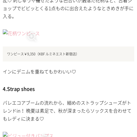
乱♡ 刺しゅうや褪せたような色合いが洒落た花柄など、古着シ
ョップでビビッとくる1点ものに出合えたようなときめきが手に
入る。
ワンピース￥9,350（KBF ルミネエスト新宿店）
インにデニムを重ねてもかわいい♡
4.Strap shoes
バレエコアブームの流れから、細めのストラップシューズがト
レンドin！ 晩夏は素足で、秋が深まったらソックスを合わせて
もレディに決まる♡