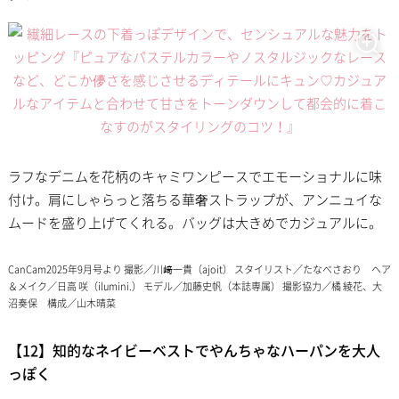
ラフなデニムを花柄のキャミワンピースでエモーショナルに味
付け。肩にしゃらっと落ちる華奢ストラップが、アンニュイな
ムードを盛り上げてくれる。バッグは大きめでカジュアルに。
CanCam2025年9月号より 撮影／川﨑一貴（ajoit） スタイリスト／たなべさおり ヘア
＆メイク／日高 咲（ilumini.） モデル／加藤史帆（本誌専属） 撮影協力／橘 綾花、大
沼奏保 構成／山木晴菜
【12】知的なネイビーベストでやんちゃなハーパンを大人
っぽく