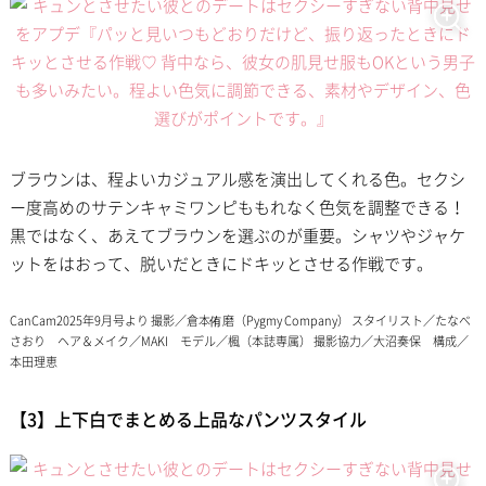
ブラウンは、程よいカジュアル感を演出してくれる色。セクシ
ー度高めのサテンキャミワンピももれなく色気を調整できる！
黒ではなく、あえてブラウンを選ぶのが重要。シャツやジャケ
ットをはおって、脱いだときにドキッとさせる作戦です。
CanCam2025年9月号より 撮影／倉本侑磨（Pygmy Company） スタイリスト／たなべ
さおり ヘア＆メイク／MAKI モデル／楓（本誌専属） 撮影協力／大沼奏保 構成／
本田理恵
【3】上下白でまとめる上品なパンツスタイル