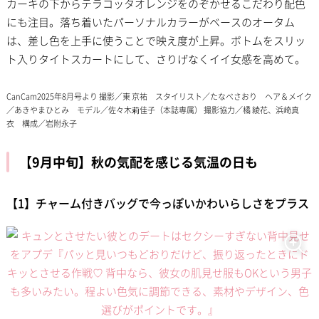
カーキの下からテラコッタオレンジをのぞかせるこだわり配色
にも注目。落ち着いたパーソナルカラーがベースのオータム
は、差し色を上手に使うことで映え度が上昇。ボトムをスリッ
ト入りタイトスカートにして、さりげなくイイ女感を高めて。
CanCam2025年8月号より 撮影／東 京祐 スタイリスト／たなべさおり ヘア＆メイク
／あきやまひとみ モデル／佐々木莉佳子（本誌専属） 撮影協力／橘 綾花、浜崎真
衣 構成／岩附永子
【9月中旬】秋の気配を感じる気温の日も
【1】チャーム付きバッグで今っぽいかわいらしさをプラス