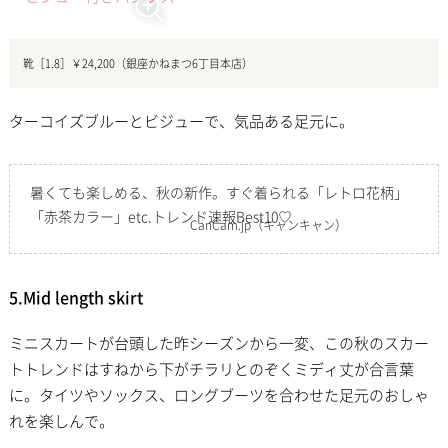
靴［1.8］￥24,200（銀座かねまつ6丁目本店）
ターコイズブルーとビジューで、気品ある足元に。
暑くても楽しめる、秋の新作。すぐ着られる「レトロ花柄」
「赤茶カラー」etc.トレンド速報Best10♡
CanCam.jp
（キャンキャン）
5.Mid length skirt
ミニスカートが台頭した昨シーズンから一変、この秋のスカー
トトレンドはすねから下がチラリとのぞくミディ丈が合言葉
に。タイツやソックス、ロングブーツを合わせた足元のおしゃ
れを楽しんで。