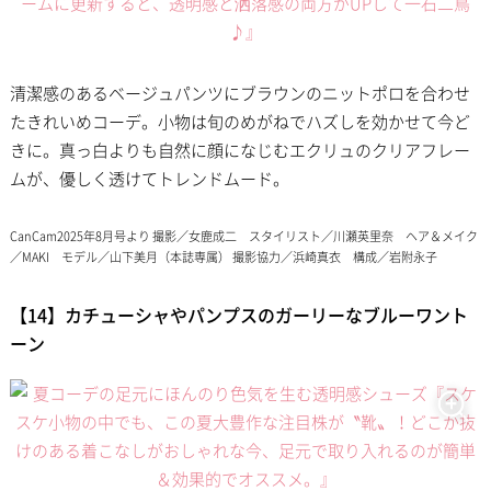
清潔感のあるベージュパンツにブラウンのニットポロを合わせ
たきれいめコーデ。小物は旬のめがねでハズしを効かせて今ど
きに。真っ白よりも自然に顔になじむエクリュのクリアフレー
ムが、優しく透けてトレンドムード。
CanCam2025年8月号より 撮影／女鹿成二 スタイリスト／川瀬英里奈 ヘア＆メイク
／MAKI モデル／山下美月（本誌専属） 撮影協力／浜崎真衣 構成／岩附永子
【14】カチューシャやパンプスのガーリーなブルーワント
ーン