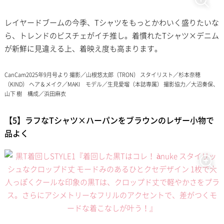
レイヤードブームの今季、Tシャツをもっとかわいく盛りたいな
ら、トレンドのビスチェがイチ推し。着慣れたTシャツ×デニム
が新鮮に見違える上、着映え度も高まります。
CanCam2025年9月号より 撮影／山根悠太郎（TRON） スタイリスト／杉本奈穂
（KIND） ヘア＆メイク／MAKI モデル／生見愛瑠（本誌専属） 撮影協力／大沼奏保、
山下 樹 構成／浜田麻衣
【5】ラフなTシャツ×ハーパンをブラウンのレザー小物で
品よく