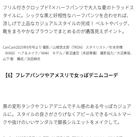
フリル付きクロップドT×ハーフパンツで大人な夏のトラッドス
タイルに。シックな黒と好相性なハーフパンツを合わせれば、
涼しげで上品なカジュアルスタイルの完成！ ベルトやバッグ、
靴をまろやかなブラウンでまとめるのが洒落見えポイント。
CanCam2025年9月号より 撮影／山根悠太郎（TRON） スタイリスト／杉本奈穂
（KIND） ヘア＆メイク／MAKI モデル／新沼凛空（本誌専属） 撮影協力／大沼奏保、
山下 樹 構成／浜田麻衣
【6】フレアパンツやアメスリで女っぽデニムコーデ
黒の変形タンクやフレアデニムでチル感のある今っぽカジュア
ルに。スタイルの良さがさりげなくアピールできるベルトマー
クや抜けのいいサンダルで脚長シルエットをメイクして。