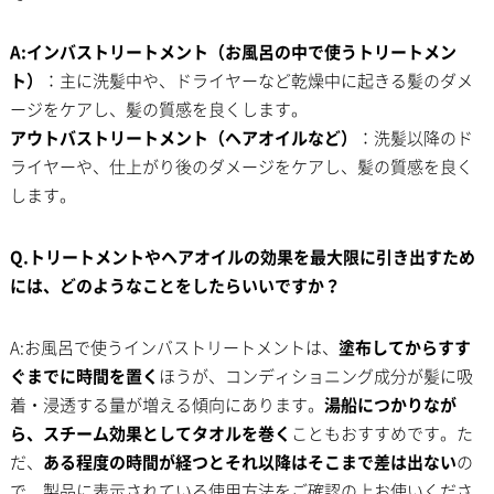
A:インバストリートメント（お風呂の中で使うトリートメン
ト）
：主に洗髪中や、ドライヤーなど乾燥中に起きる髪のダメ
ージをケアし、髪の質感を良くします。
アウトバストリートメント（ヘアオイルなど）
：洗髪以降のド
ライヤーや、仕上がり後のダメージをケアし、髪の質感を良く
します。
Q.トリートメントやヘアオイルの効果を最大限に引き出すため
には、どのようなことをしたらいいですか？
A:お風呂で使うインバストリートメントは、
塗布してからすす
ぐまでに時間を置く
ほうが、コンディショニング成分が髪に吸
着・浸透する量が増える傾向にあります。
湯船につかりなが
ら、スチーム効果としてタオルを巻く
こともおすすめです。た
だ、
ある程度の時間が経つとそれ以降はそこまで差は出ない
の
で、製品に表示されている使用方法をご確認の上お使いくださ