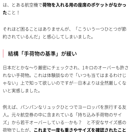
は、とある航空機で
荷物を入れる用の座席のポケットがなかっ
た
こと！
それほど困ることはありませんが、「こういう一つひとつが節
約されているんだ」と感心してしまいました。
結構「手荷物の基準」が緩い
日本だとかな〜り厳密にチェックされ、1キロのオーバーも許さ
れない手荷物。これは体験談なので「いつも当てはまるわけじ
ゃない」上で知って欲しいのですが…日本よりは全然厳しくな
いと実感しました。
例えば、パンパンなリュックひとつでヨーロッパを旅行する友
人。元々航空券の中に含まれている「持ち込み手荷物のサイ
ズ」から若干オーバーしている…かも？ と不安なサイズ感の
荷物でしたが、
これまで一度も重さやサイズを確認されたこと