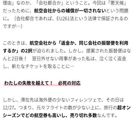
理由」なのか、「会社都合か」ということ。今回は「悪天候」
だったために、
航空会社からの補償が一切されない
という問題
に。（会社都合であれば、EU261法という法律で保証されるの
ですが…）
このときは、
航空会社から「返金か、同じ会社の振替便を利用
するか」の2択
が迫られました。しかし、提案された振替便はな
んと2日後！ 翌日外せない用事があった私は、泣く泣く返金
し、新たなチケットを取ることに…
わたしの失敗を越えて！ 必死の対応
しかし、滞在先は海外便の少ないフィレンツェで、その日は
12/27。つまり、元々フライトの数が少ない上に、旅行の
超オン
シーズンでどの航空券も高いし、売り切れ多数
なんです。