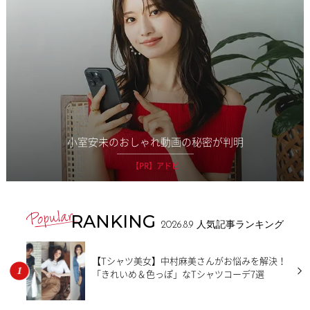
小室安未のおしゃれ動画の秘密が判明
【PR】アドビ
RANKING
2026.8.9
人気記事ランキング
【Tシャツ美女】中村麻美さんがお悩みを解決！
「きれいめ＆色っぽ」なTシャツコーデ7選