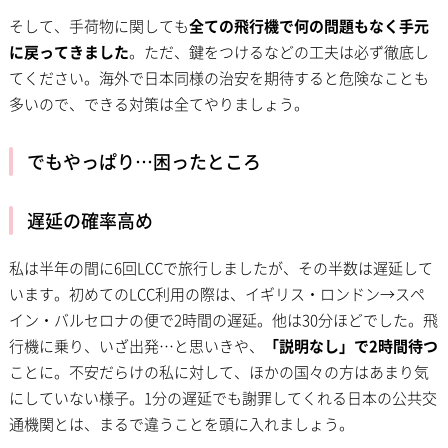
そして、手荷物に関しても
全ての飛行機で何の問題もなく手元
に戻ってきました
。ただ、鍵をつけるなどの工夫は必ず徹底し
てください。海外で日本同様の治安を期待すると危険なことも
多いので、できる対策は全てやりましょう。
でもやっぱり…困ったところ
遅延の確率高め
私は半年の間に6回LCCで旅行しましたが、その半数は遅延して
います。初めてのLCC利用の際は、イギリス・ロンドン→スペ
イン・バルセロナの便で2時間の遅延。他は30分ほどでした。飛
行機に乗り、いざ出発…と思いきや、
「説明なし」で2時間待つ
ことに。不安だらけの私に対して、ほかの国々の方はあまり気
にしていない様子。1分の遅延でも謝罪してくれる日本の公共交
通機関とは、まるで違うことを頭に入れましょう。