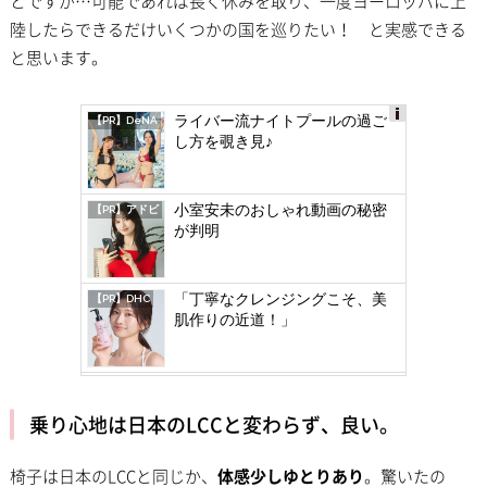
とですが…可能であれば長く休みを取り、一度ヨーロッパに上
陸したらできるだけいくつかの国を巡りたい！ と実感できる
と思います。
ライバー流ナイトプールの過ご
【PR】DeNA
し方を覗き見♪
Ad
s
by
小室安未のおしゃれ動画の秘密
【PR】アドビ
log
が判明
ly
「丁寧なクレンジングこそ、美
【PR】DHC
肌作りの近道！」
乗り心地は日本のLCCと変わらず、良い。
椅子は日本のLCCと同じか、
体感少しゆとりあり
。驚いたの