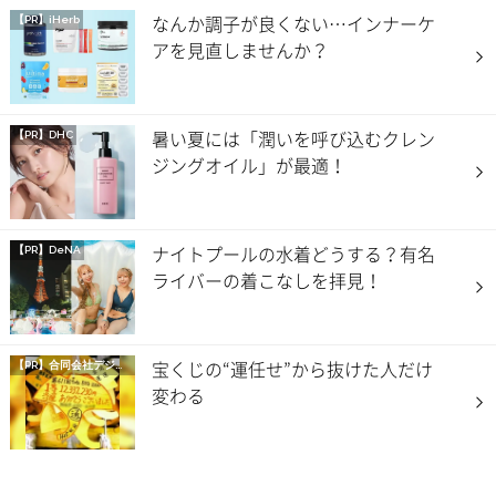
なんか調子が良くない…インナーケ
【PR】iHerb
アを見直しませんか？
暑い夏には「潤いを呼び込むクレン
【PR】DHC
ジングオイル」が最適！
ナイトプールの水着どうする？有名
【PR】DeNA
ライバーの着こなしを拝見！
宝くじの“運任せ”から抜けた人だけ
【PR】
合同会社デジタルファーム
変わる