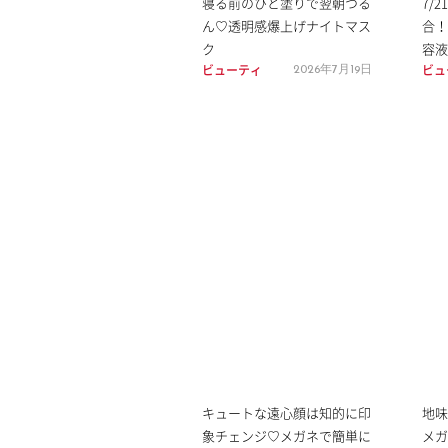
寝る前のひと塗りで翌朝つる
7/
ん♡透明感爆上げナイトマス
合！
ク
容液
ビューティ
ビュ
2026年7月19日
キュートな遠心顔は知的に印
地味
象チェンジ♡メガネで簡単に
メガ