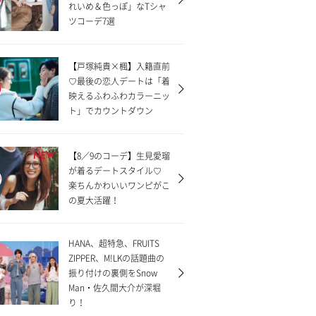
れいめ＆色っぽ」なTシャ
ツコーデ7選
【戸塚純貴×楓】入籍直前
♡最後の恋人デートは「着
映えるふわふわカラーニッ
ト」でカウントダウン
【8／9のコーデ】生見愛瑠
NEW
が着るデートスタイル♡
楽ちんかわいいワンピがこ
の夏大活躍！
HANA、超特急、FRUITS
ZIPPER、M!LKの話題曲の
振り付けの裏側をSnow
Man・佐久間大介が深堀
り！