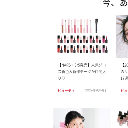
今、あ
【NARS・8/5発売】人気グロ
【2
ス新色＆新作チークが仲間入
のリ
り♡
17
ビューティ
ビュ
2026年8月4日