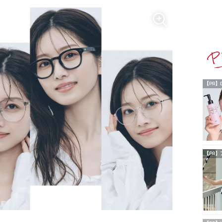
【PR】
【PR】