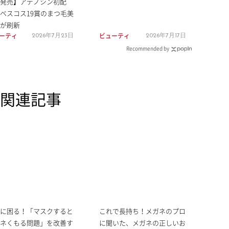
21発売】アデノシン初配
ベスコス19賞のまつ毛美
が刷新
ーティ
ビューティ
2026年7月23日
2026年7月17日
Recommended by
関連記事
に困る！「マスクすると
これで長持ち！メガネのプロ
ネくもる問題」を改善す
に聞いた、メガネの正しいお