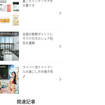
夏こそインナーケアが
Herb
大事です
全国の絶景ポイントに
OCO VILLA on GOETHE
サウナ付きのシェア別
荘を展開
ライバー流ナイトプー
DeNA
ルの過ごし方を覗き見
♪
関連記事