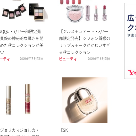
UQQU・7/17一部限定発
【ジルスチュアート・8/7一
貝殻の神秘的な輝きを閉
部限定発売】シフォン質感の
めた秋コレクションが美
リップ＆チークがかわいすぎ
♡
る秋コレクション
ーティ
ビューティ
2026年7月13日
2026年8月3日
ジョリカマジョルカ・
【SK