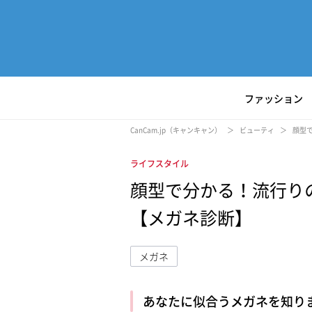
ファッション
CanCam.jp（キャンキャン）
ビューティ
顔型
ライフスタイル
顔型で分かる！流行り
【メガネ診断】
メガネ
あなたに似合うメガネを知り
L
/
U
o
n