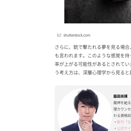
（c）shutterstock.com
さらに、銃で撃たれる夢を見る場合
も言われます。このような感覚を持
率が上がる可能性があるとされてい
う考え方は、深層心理学から見ると
脇田尚揮
龍神を祀
理カウン
わる資格8
・
新刊『な
・
公式サ