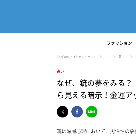
ファッション
CanCam.jp（キャンキャン）
占い
夢占い
占い
なぜ、銃の夢をみる？
ら見える暗示！金運ア
銃は深層心理において、男性性の象
L
/
U
o
n