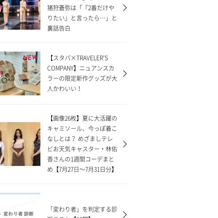
猪狩蒼弥は「『2番だけや
りたい』と言ったら…」と
裏話告白
【スタバ×TRAVELER’S
NEW
COMPANY】ニュアンスカ
ラーの限定新作グッズが大
人かわいい！
【画像26枚】夏に大活躍の
キャミソール、今っぽ着こ
なしとは？ めざましテレ
ビお天気キャスター・林佑
香さんの1週間コーデまと
め【7月27日〜7月31日分】
「変わり者」を判定する診