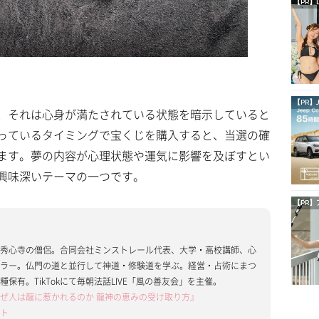
【PR】
【PR】
、それは心身が満たされている状態を暗示していると
っているタイミングで宝くじを購入すると、当選の確
ます。夢の内容が心理状態や運気に影響を及ぼすとい
興味深いテーマの一つです。
【PR】
る秀心寺の僧侶。合同会社ミンストレール代表、大学・高校講師、心
セラー。仏門の道と並行して神道・修験道を学ぶ。経営・占術にまつ
0種保有。TikTokにて毎朝法話LIVE「風の善友会」を主催。
ぜ人は龍に惹かれるのか 龍神の恵みの受け取り方』
イト