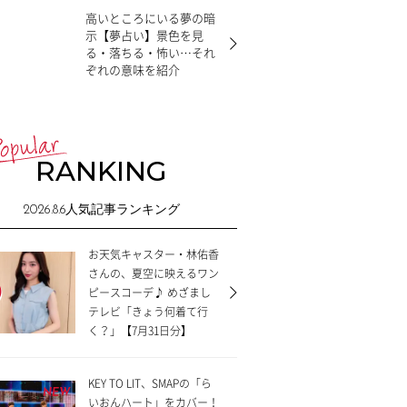
高いところにいる夢の暗
示【夢占い】景色を見
る・落ちる・怖い…それ
ぞれの意味を紹介
RANKING
2026.8.6
人気記事ランキング
お天気キャスター・林佑香
さんの、夏空に映えるワン
ピースコーデ♪ めざまし
テレビ「きょう何着て行
く？」【7月31日分】
KEY TO LIT、SMAPの「ら
NEW
いおんハート」をカバー！