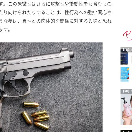
す。この象徴性はさらに攻撃性や衝動性をも含むもの
たり向けられたりすることは、性行為への強い関心や
うな夢は、異性との肉体的な関係に対する興味と恐れ
ます。
【PR】i
【PR】