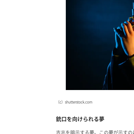
（c）shutterstock.com
銃口を向けられる夢
吉兆を暗示する夢。この夢が示すの