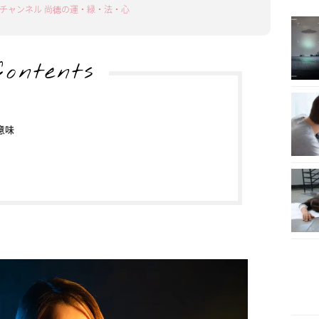
ubeチャンネル 尚德の運・緑・法・心
Contents
意味