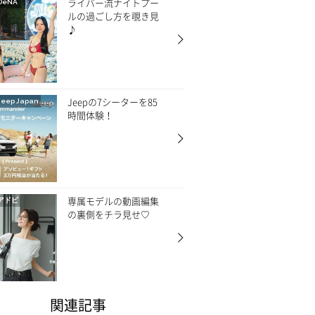
ライバー流ナイトプー
DeNA
ルの過ごし方を覗き見
♪
Jeepの7シーターを85
Jeep Japan
時間体験！
専属モデルの動画編集
アドビ
の裏側をチラ見せ♡
関連記事