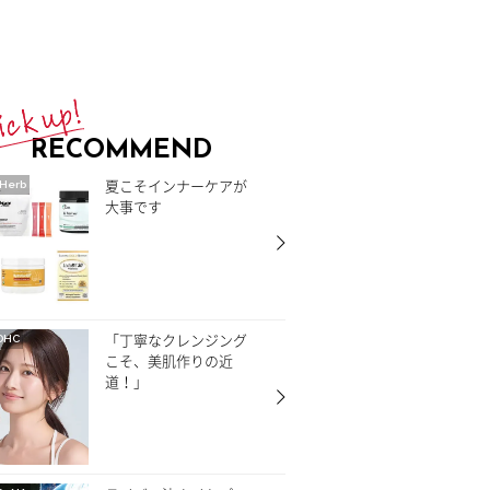
RECOMMEND
夏こそインナーケアが
Herb
大事です
「丁寧なクレンジング
DHC
こそ、美肌作りの近
道！」