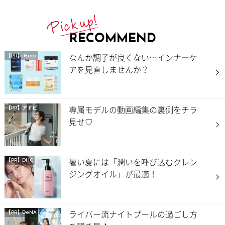
RECOMMEND
なんか調子が良くない…インナーケ
【PR】iHerb
アを見直しませんか？
専属モデルの動画編集の裏側をチラ
【PR】アドビ
見せ♡
暑い夏には「潤いを呼び込むクレン
【PR】DHC
ジングオイル」が最適！
ライバー流ナイトプールの過ごし方
【PR】DeNA