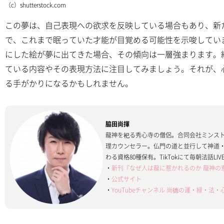
（c）shutterstock.com
この夢は、自己表現への欲求を反映している場合もあり、新
で、これまで眠っていた才能が目覚める可能性を示唆してい
にした絵が夢に出てきた場合、その傾向は一層強まります。
ている内容やその表現方法に注目してみましょう。それが、
る手がかりになるかもしれません。
脇田尚揮
龍神を祀る秀心寺の僧侶。合同会社ミンス
理カウンセラー。仏門の道と並行して神道
わる資格80種保有。TikTokにて毎朝法話L
・
新刊『なぜ人は龍に惹かれるのか 龍神の
・
公式サイト
・
YouTubeチャンネル 尚德の運・緑・法・