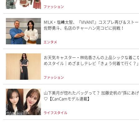
ファッション
M!LK・塩﨑太智、『VIVANT』コスプレ再び＆ス
佐野勇斗、名店のチャーハン完コピに挑戦！
エンタメ
お天気キャスター・林佑香さんの上品シックな着こな
めスタイル｜めざましテレビ「きょう何着て行く？」
ファッション
山下美月が惚れたバッグって？ 加藤史帆の“孫にあげ
♡【CanCamモデル連載】
ライフスタイル