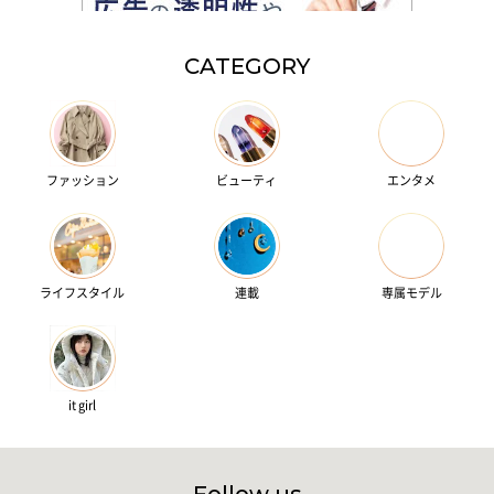
CATEGORY
ファッション
ビューティ
エンタメ
ライフスタイル
連載
専属モデル
it girl