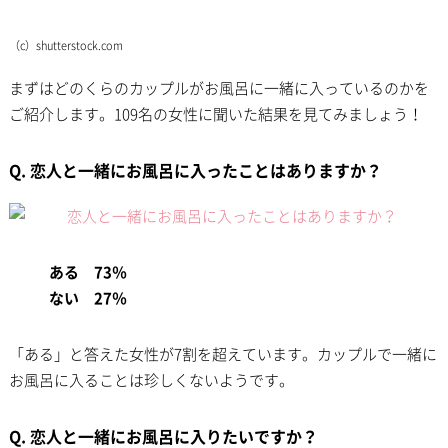
（c）shutterstock.com
まずはどのくらのカップルがお風呂に一緒に入っているのかを
ご紹介します。109名の女性に聞いた結果を見てみましょう！
Q. 恋人と一緒にお風呂に入ったことはありますか？
ある 73％
ない 27％
「ある」と答えた女性が7割を超えています。カップルで一緒に
お風呂に入ることは珍しくないようです。
Q. 恋人と一緒にお風呂に入りたいですか？