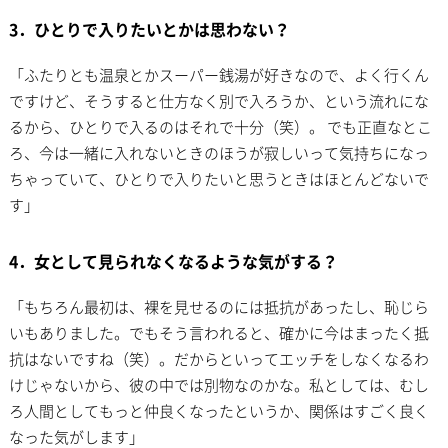
3．ひとりで入りたいとかは思わない？
「ふたりとも温泉とかスーパー銭湯が好きなので、よく行くん
ですけど、そうすると仕方なく別で入ろうか、という流れにな
るから、ひとりで入るのはそれで十分（笑）。 でも正直なとこ
ろ、今は一緒に入れないときのほうが寂しいって気持ちになっ
ちゃっていて、ひとりで入りたいと思うときはほとんどないで
す」
4．女として見られなくなるような気がする？
「もちろん最初は、裸を見せるのには抵抗があったし、恥じら
いもありました。でもそう言われると、確かに今はまったく抵
抗はないですね（笑）。だからといってエッチをしなくなるわ
けじゃないから、彼の中では別物なのかな。私としては、むし
ろ人間としてもっと仲良くなったというか、関係はすごく良く
なった気がします」