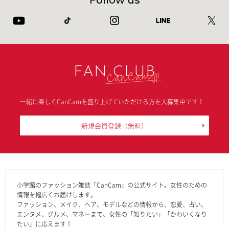
Follow us
FAN CLUB
一緒に楽しくCanCamを盛り上げていただける方を大募集中です！
新規会員登録
（無料）
小学館のファッション雑誌「CanCam」の公式サイト。女性のための
情報を幅広くお届けします。
ファッション、メイク、ヘア、モデルなどの情報から、恋愛、占い、
エンタメ、グルメ、マネーまで、女性の「知りたい」「かわいくなり
たい」に応えます！