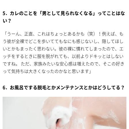
5．カレのことを「男として見られなくなる」ってことはな
い？
「うーん、正直、これはちょっとあるかも（笑）！例えば、も
う彼が全裸でどこを歩いててもなにも感じないし、隠してほし
いとかもまったく思わない。彼の裸に慣れてしまったので、エ
ッチをするときに服を脱がれても、以前よりドキッとはしない
ですね。 ただ、家族みたいな安心感は増えたので、そこの好き
って気持ちは大きくなったのかなと思います」
6．お風呂でする脱毛とかメンテナンスとかはどうしてる？