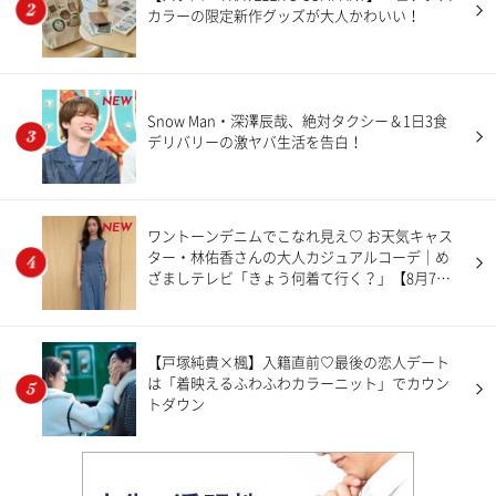
カラーの限定新作グッズが大人かわいい！
NEW
Snow Man・深澤辰哉、絶対タクシー＆1日3食
デリバリーの激ヤバ生活を告白！
NEW
ワントーンデニムでこなれ見え♡ お天気キャス
ター・林佑香さんの大人カジュアルコーデ｜め
ざましテレビ「きょう何着て行く？」【8月7日
分】
【戸塚純貴×楓】入籍直前♡最後の恋人デート
は「着映えるふわふわカラーニット」でカウン
トダウン