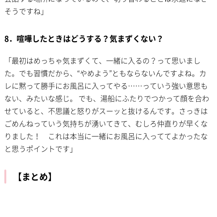
そうですね」
8．喧嘩したときはどうする？気まずくない？
「最初はめっちゃ気まずくて、一緒に入るの？って思いまし
た。でも習慣だから、“やめよう”ともならないんですよね。カ
レに黙って勝手にお風呂に入ってやる……っていう強い意思も
ない、みたいな感じ。 でも、湯船にふたりでつかって顔を合わ
せていると、不思議と怒りがスーッと抜けるんです。さっきは
ごめんねっていう気持ちが湧いてきて、むしろ仲直りが早くな
りました！ これは本当に一緒にお風呂に入っててよかったな
と思うポイントです」
【まとめ】