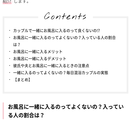
紹介
します。
Contents
カップルで一緒にお風呂に入るのって良くないの!?
お風呂に一緒に入るのってよくないの？入っている人の割合
は？
お風呂に一緒に入るメリット
お風呂に一緒に入るデメリット
彼氏や夫とお風呂に一緒に入るときの注意点
一緒に入るのってよくないの？毎日混浴カップルの実態
【まとめ】
お風呂に一緒に入るのってよくないの？入ってい
る人の割合は？