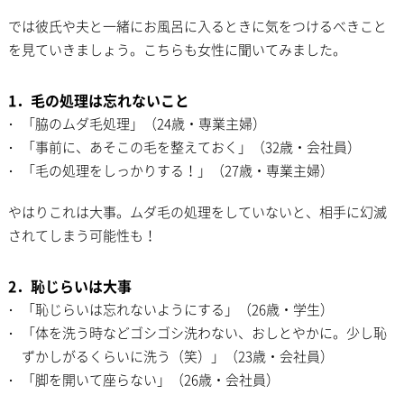
では彼氏や夫と一緒にお風呂に入るときに気をつけるべきこと
を見ていきましょう。こちらも女性に聞いてみました。
1．毛の処理は忘れないこと
「脇のムダ毛処理」（24歳・専業主婦）
「事前に、あそこの毛を整えておく」（32歳・会社員）
「毛の処理をしっかりする！」（27歳・専業主婦）
やはりこれは大事。ムダ毛の処理をしていないと、相手に幻滅
されてしまう可能性も！
2．恥じらいは大事
「恥じらいは忘れないようにする」（26歳・学生）
「体を洗う時などゴシゴシ洗わない、おしとやかに。少し恥
ずかしがるくらいに洗う（笑）」（23歳・会社員）
「脚を開いて座らない」（26歳・会社員）