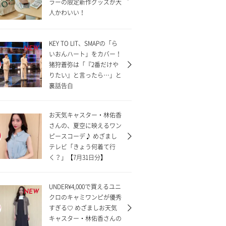
ラーの限定新作グッズが大
人かわいい！
KEY TO LIT、SMAPの「ら
NEW
いおんハート」をカバー！
猪狩蒼弥は「『2番だけや
りたい』と言ったら…」と
裏話告白
お天気キャスター・林佑香
さんの、夏空に映えるワン
ピースコーデ♪ めざまし
テレビ「きょう何着て行
く？」【7月31日分】
UNDER¥4,000で買えるユニ
NEW
クロのキャミワンピが優秀
すぎる♡ めざましお天気
キャスター・林佑香さんの