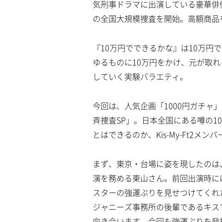
気刑事ドラマに出演している豪華俳優陣が
の全国大規模捜査を開始。高額商品
『10万円でできるかな』は10万円
ゆるものに10万円をかけ、元が取れる
していく実験バラエティ。
今回は、人気企画「1000円ガチャ
斉捜査SP」。日本全国にある噂の1
とはできるのか、Kis-My-Ft2メ
まず、東京・台場に姿を現したのは、
演を務める東山さん。前回出演時に
スターの強運ぶりを見せつけてくれた
ジャニーズ事務所の後輩であるキスマ
向き合います。今回も強運ぶりを発