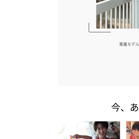
どうする？有名ライバーの着こなしを拝
専属モデ
見！
【PR】DeNA
今、あ