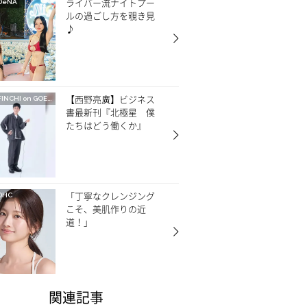
ライバー流ナイトプー
DeNA
ルの過ごし方を覗き見
♪
【西野亮廣】ビジネス
FINCHI on GOETHE
書最新刊『北極星 僕
たちはどう働くか』
「丁寧なクレンジング
DHC
こそ、美肌作りの近
道！」
関連記事