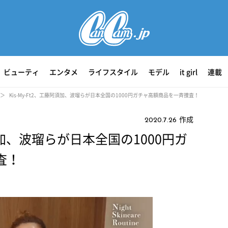
ビューティ
エンタメ
ライフスタイル
モデル
it girl
連載
Kis-My-Ft2、工藤阿須加、波瑠らが日本全国の1000円ガチャ高額商品を一斉捜査！
作成
2020.7.26
阿須加、波瑠らが日本全国の1000円ガ
査！