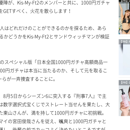
、Kis-My-Ft2のメンバーと共に、1000円ガチャ
【PR】
をGETすべく、火花を散らします！
で人はどれだけのことができるのかを探るため、あら
かどうかをKis-My-Ft2とサンドウィッチマンが検証
【PR】
」のスペシャル版「日本全国1000円ガチャ高額商品一
000円ガチャは本当に当たるのか、そして元を取るこ
ンバーらが一斉捜査することに。
【PR】
8月5日からシーズン6に突入する『刑事7人』で主
は数字選択式宝くじでストレート当せんを果たし、大
東山さんが、満を持して1000円ガチャに初挑戦。
イの宮田俊哉さんを従え、颯爽と1000円ガチャと
揮し、後輩の前でカッコよく決めたいところですが、