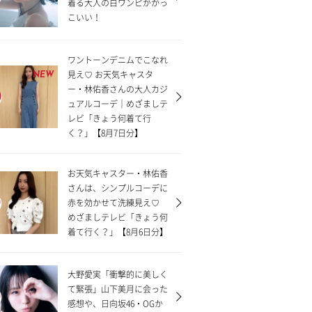
着る大人の白ワンピがかっ
こいい！
ワントーンデニムでこなれ
見え♡ お天気キャスタ
NEW
ー・林佑香さんの大人カジ
ュアルコーデ｜めざましテ
レビ「きょう何着て行
く？」【8月7日分】
お天気キャスター・林佑香
さんは、シンプルコーデに
赤を効かせて洗練見え♡
めざましテレビ「きょう何
着て行く？」【8月6日分】
大野愛実「衝撃的に美しく
て緊張」山下美月に会った
感想や、日向坂46・OGか