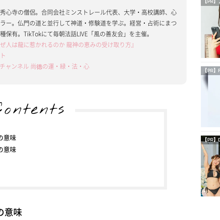
【PR】
る秀心寺の僧侶。合同会社ミンストレール代表、大学・高校講師、心
セラー。仏門の道と並行して神道・修験道を学ぶ。経営・占術にまつ
0種保有。TikTokにて毎朝法話LIVE「風の善友会」を主催。
ぜ人は龍に惹かれるのか 龍神の恵みの受け取り方』
イト
ubeチャンネル 尚德の運・緑・法・心
【PR】
Contents
の意味
【PR】
の意味
の意味