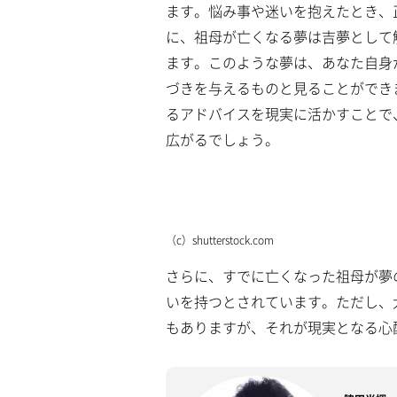
a
ます。悩み事や迷いを抱えたとき、
m
d
u
e
に、祖母が亡くなる夢は吉夢として
t
d
e
:
ます。このような夢は、あなた自身
4
.
づきを与えるものと見ることができ
1
6
るアドバイスを現実に活かすことで
%
広がるでしょう。
（c）shutterstock.com
さらに、すでに亡くなった祖母が夢
いを持つとされています。ただし、
もありますが、それが現実となる心