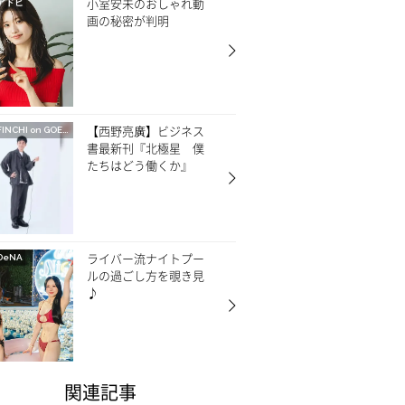
小室安未のおしゃれ動
アドビ
画の秘密が判明
【西野亮廣】ビジネス
FINCHI on GOETHE
書最新刊『北極星 僕
たちはどう働くか』
ライバー流ナイトプー
DeNA
ルの過ごし方を覗き見
♪
関連記事