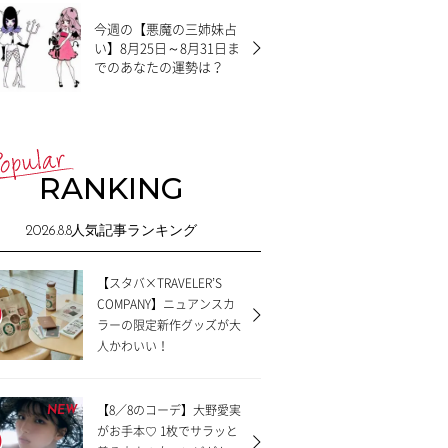
今週の【悪魔の三姉妹占
い】8月25日～8月31日ま
でのあなたの運勢は？
RANKING
2026.8.8
人気記事ランキング
【スタバ×TRAVELER’S
COMPANY】ニュアンスカ
ラーの限定新作グッズが大
人かわいい！
【8／8のコーデ】大野愛実
NEW
がお手本♡ 1枚でサラッと