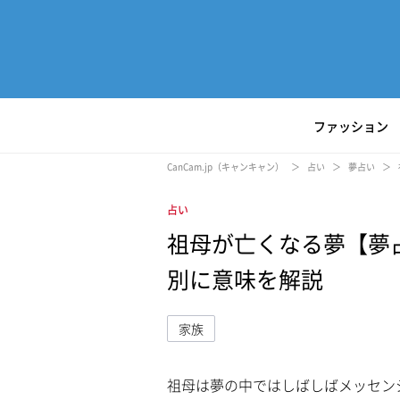
ファッション
CanCam.jp（キャンキャン）
占い
夢占い
占い
祖母が亡くなる夢【夢
別に意味を解説
家族
祖母は夢の中ではしばしばメッセン
L
/
U
o
n