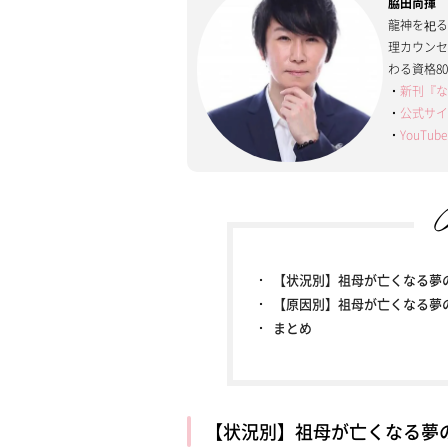
脇田尚揮
龍神を祀
理カウン
わる資格8
・
新刊『な
・
公式サ
・
YouT
【状況別】祖母が亡くなる夢
【原因別】祖母が亡くなる夢
まとめ
【状況別】祖母が亡くなる夢