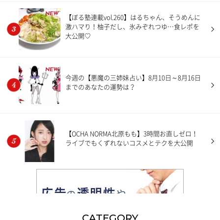
NEW
【ぼる塾連載vol.260】はるちゃん、そうめんに
激ハマり！柚子だし、氷みぞれつゆ…食レポを
大公開♡
NEW
今週の【悪魔の三姉妹占い】8月10日～8月16日
までのあなたの運勢は？
【OCHA NORMA北原もも】3時間お直しゼロ！
ライブでもくずれないコスメとテクを大公開
CATEGORY