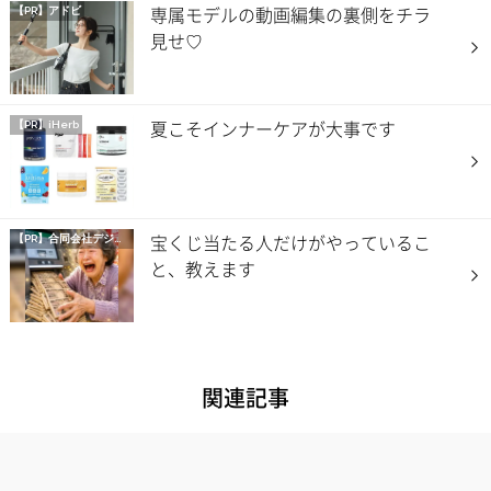
専属モデルの動画編集の裏側をチラ
【PR】アドビ
見せ♡
夏こそインナーケアが大事です
【PR】iHerb
宝くじ当たる人だけがやっているこ
【PR】
合同会社デジタルファーム
と、教えます
関連記事