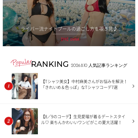
ライバー流ナイトプールの過ごし方を覗き見♪
【PR】DeNA
RANKING
2026.8.10
人気記事ランキング
【Tシャツ美女】中村麻美さんがお悩みを解決！
「きれいめ＆色っぽ」なTシャツコーデ7選
【8／9のコーデ】生見愛瑠が着るデートスタイ
ル♡ 楽ちんかわいいワンピがこの夏大活躍！