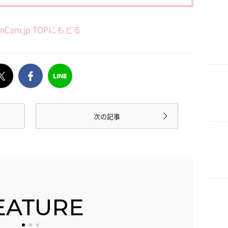
anCam.jp TOPにもどる
次の記事
EATURE