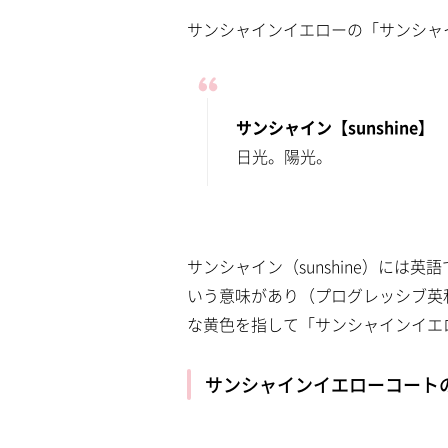
a
m
d
サンシャインイエローの「サンシャ
u
e
t
d
e
:
7
.
4
2
サンシャイン【sunshine】
%
日光。陽光。
サンシャイン（sunshine）に
いう意味があり（プログレッシブ英
な黄色を指して「サンシャインイエ
サンシャインイエローコート