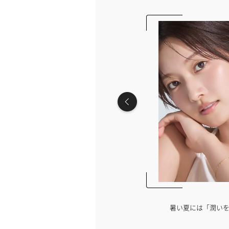
ない…インナーケアを見直しませんか？
暑い夏には「潤い
【PR】iHerb