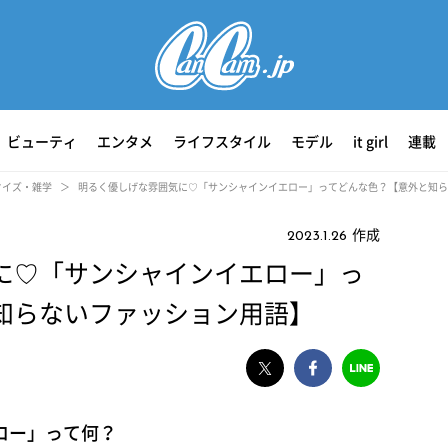
ビューティ
エンタメ
ライフスタイル
モデル
it girl
連載
クイズ・雑学
明るく優しげな雰囲気に♡「サンシャインイエロー」ってどんな色？【意外と知ら
作成
2023.1.26
に♡「サンシャインイエロー」っ
知らないファッション用語】
ロー」って何？