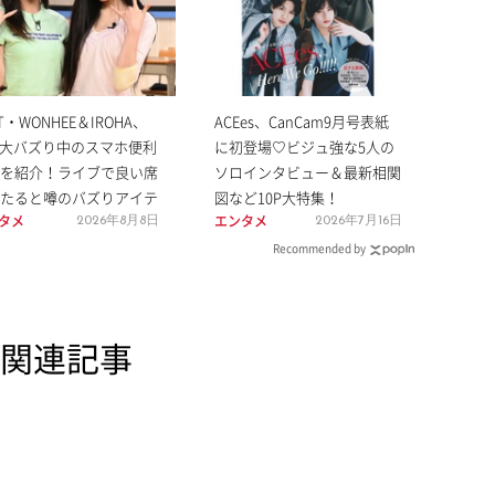
IT・WONHEE＆IROHA、
ACEes、CanCam9月号表紙
S大バズり中のスマホ便利
に初登場♡ビジュ強な5人の
を紹介！ライブで良い席
ソロインタビュー＆最新相関
たると噂のバズりアイテ
図など10P大特集！
タメ
エンタメ
2026年8月8日
2026年7月16日
Recommended by
関連記事