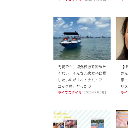
円安でも、海外旅行を諦めた
【ほ
くない。そんな25歳女子に推
さん
したいのが「ベトナム・フー
亭・
コック島」だった♡
リス
ライフスタイル
ライ
2026年7月31日