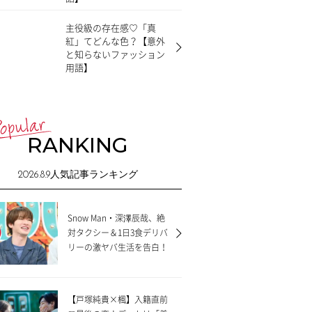
主役級の存在感♡「真
紅」てどんな色？【意外
と知らないファッション
用語】
RANKING
2026.8.9
人気記事ランキング
Snow Man・深澤辰哉、絶
対タクシー＆1日3食デリバ
リーの激ヤバ生活を告白！
ルの動画編集の裏側をチラ見せ♡
なんか調子が良
【戸塚純貴×楓】入籍直前
【PR】アドビ