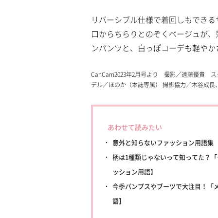
リバーシブル仕様で着回しもできる
口からちらりとのぞくベージュが、
ンパンツと、白っぽコーデも軽や
CanCam2023年2月号より 撮影／遠藤優貴 
デル／ほのか（本誌専属） 撮影協力／木谷成良、
あわせて読みたい
意外と知らないファッション用語集
柄は1種類じゃないって知ってた？
ッション用語】
今季パンプスやブーツで大注目！「
語】