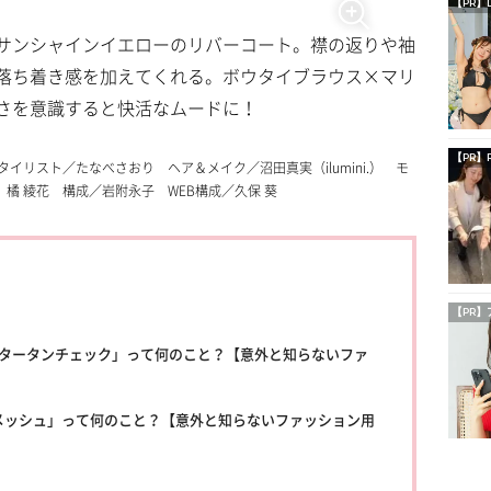
【PR】
サンシャインイエローのリバーコート。襟の返りや袖
落ち着き感を加えてくれる。ボウタイブラウス×マリ
かさを意識すると快活なムードに！
【PR】
スタイリスト／たなべさおり ヘア＆メイク／沼田真実（ilumini.） モ
橘 綾花 構成／岩附永子 WEB構成／久保 葵
【PR】
「タータンチェック」って何のこと？【意外と知らないファ
メッシュ」って何のこと？【意外と知らないファッション用