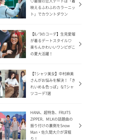
♡最後の恋人デートは「着
映えるふわふわカラーニッ
ト」でカウントダウン
【8／9のコーデ】生見愛瑠
NEW
が着るデートスタイル♡
楽ちんかわいいワンピがこ
の夏大活躍！
【Tシャツ美女】中村麻美
さんがお悩みを解決！「き
れいめ＆色っぽ」なTシャ
ツコーデ7選
HANA、超特急、FRUITS
ZIPPER、M!LKの話題曲の
振り付けの裏側をSnow
Man・佐久間大介が深堀
り！