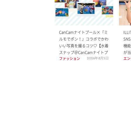
CanCamナイトプール×『ミ
ILL
ルモでポン！』コラボでかわ
SN
いい写真を撮るコツ♡【水着
機能
スナップ＠CanCamナイトプ
が当
ファッション
エン
ール】
ムも
2026年8月5日