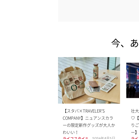
今、あ
【スタバ×TRAVELER’S
壮大
COMPANY】ニュアンスカラ
♡【
ーの限定新作グッズが大人か
りご
わいい！
ー】
ライフスタイル
ライ
2026年8月5日