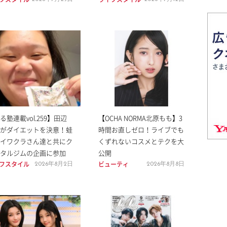
゙る塾連載vol.259】田辺
【OCHA NORMA北原もも】3
がダイエットを決意！蛙
時間お直しゼロ！ライブでも
イワクラさん達と共にク
くずれないコスメとテクを大
タルジムの企画に参加
公開
フスタイル
ビューティ
2026年8月2日
2026年8月8日