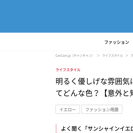
ファッション
CanCam.jp（キャンキャン）
ライフスタイル
ライフスタイル
明るく優しげな雰囲気
てどんな色？【意外と
イエロー
ファッション用語
よく聞く「サンシャインイエ
L
/
U
o
n