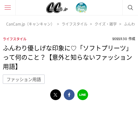
CanCam.jp（キャンキャン）
ライフスタイル
クイズ・雑学
ふんわ
作成
ライフスタイル
2022.11.30
ふんわり優しげな印象に♡「ソフトプリーツ」
って何のこと？【意外と知らないファッション
用語】
ファッション用語