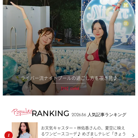
ライバー流ナイトプールの過ごし方を覗き見♪
【PR】DeNA
RANKING
2026.8.6
人気記事ランキング
お天気キャスター・林佑香さんの、夏空に映え
るワンピースコーデ♪ めざましテレビ「きょう