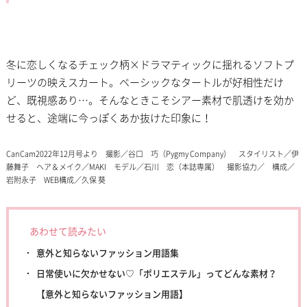
冬に恋しくなるチェック柄×ドラマティックに揺れるソフトプ
リーツの映えスカート。ベーシックなタートルが好相性だけ
ど、既視感あり…。そんなときこそシアー素材で肌透けを効か
せると、途端に今っぽくあか抜けた印象に！
CanCam2022年12月号より 撮影／谷口 巧（Pygmy Company） スタイリスト／伊
藤舞子 ヘア＆メイク／MAKI モデル／石川 恋（本誌専属） 撮影協力／ 構成／
岩附永子 WEB構成／久保 葵
あわせて読みたい
意外と知らないファッション用語集
日常使いに欠かせない♡「ポリエステル」ってどんな素材？
【意外と知らないファッション用語】