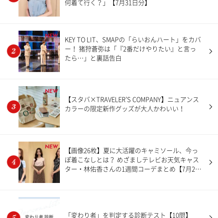
何着て行く？」【7月31日分】
NEW
KEY TO LIT、SMAPの「らいおんハート」をカバ
ー！ 猪狩蒼弥は「『2番だけやりたい』と言っ
たら…」と裏話告白
NEW
【スタバ×TRAVELER’S COMPANY】ニュアンス
カラーの限定新作グッズが大人かわいい！
NEW
【画像26枚】夏に大活躍のキャミソール、今っ
ぽ着こなしとは？ めざましテレビお天気キャス
ター・林佑香さんの1週間コーデまとめ【7月27
日〜7月31日分】
「変わり者」を判定する診断テスト【10問】