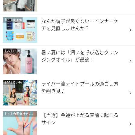
なんか調子が良くない…インナーケ
【PR】iHerb
アを見直しませんか？
暑い夏には「潤いを呼び込むクレン
【PR】DHC
ジングオイル」が最適！
ライバー流ナイトプールの過ごし方
【PR】DeNA
を覗き見♪
【当選】金運が上がる直前に起こる
【PR】
合同会社デジタルファーム
サイン