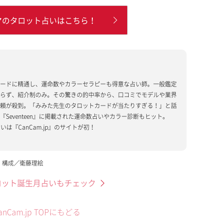
マのタロット占いはこちら！
生
カードに精通し、運命数やカラーセラピーも得意な占い師。一般鑑定
おらず、紹介制のみ。その驚きの的中率から、口コミでモデルや業界
依頼が殺到。「みみた先生のタロットカードが当たりすぎる！」と話
『Seventeen』に掲載された運命数占いやカラー診断もヒット。
いは『CanCam.jp』のサイトが初！
I 構成／衛藤理絵
ロット誕生月占いもチェック
anCam.jp TOPにもどる