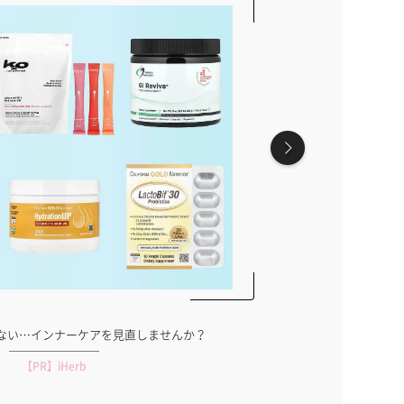
水着どうする？有名ライバーの着こなしを拝
見！
【PR】DeNA