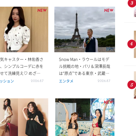
NEW
NEW
気キャスター・林佑香さ
Snow Man・ラウールはモデ
、シンプルコーデに赤を
ル挑戦の地・パリ＆深澤辰哉
せて洗練見え♡ めざま
は“原点”である東京・武蔵小
レビ「きょう何着て行
山へ『ANOTHER SKY』出演
ッション
エンタメ
2026.8.7
2026.8.7
」【8月6日分】