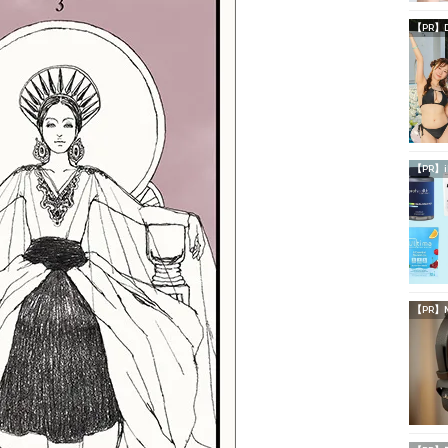
【PR】
【PR】i
【PR】