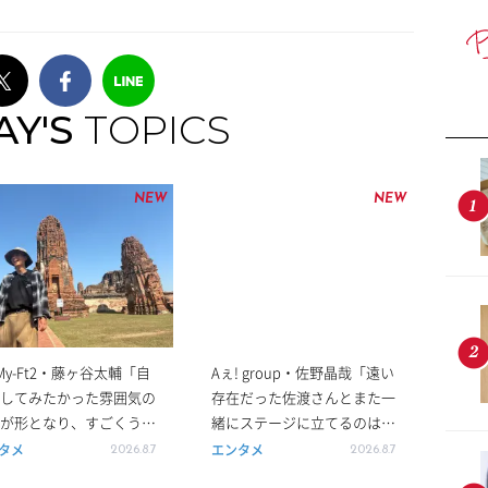
AY'S
TOPICS
NEW
NEW
s-My-Ft2・藤ヶ谷太輔「自
Aぇ! group・佐野晶哉「遠い
してみたかった雰囲気の
存在だった佐渡さんとまた一
が形となり、すごくうれ
緒にステージに立てるのは本
」ひとり旅のロケスタイ
当に夢のよう」『1万人の第
タメ
エンタメ
2026.8.7
2026.8.7
アユタヤへ
九』合唱団代表に！