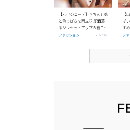
【8／7のコーデ】きちんと感
【山
と色っぽさを両立♡ 即洒落
ぽい
るジレセットアップの着こな
すめ
し
トや
ファッション
ファ
2026.8.7
F