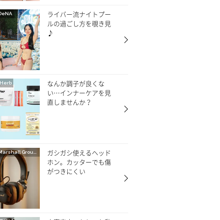
ライバー流ナイトプー
DeNA
ルの過ごし方を覗き見
♪
なんか調子が良くな
Herb
い…インナーケアを見
直しませんか？
ガシガシ使えるヘッド
Marshall Group AB
ホン。カッターでも傷
がつきにくい