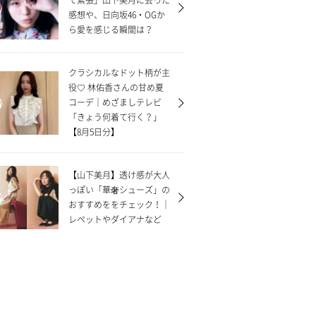
て緊張」山下美月に会った
感想や、日向坂46・OGか
ら愛を感じる瞬間は？
クラシカルなドット柄が主
役♡ 林佑香さんの甘め夏
コーデ｜めざましテレビ
「きょう何着て行く？」
【8月5日分】
【山下美月】透け感が大人
っぽい「華奢シューズ」の
おすすめををチェック！｜
レペットやダイアナなど