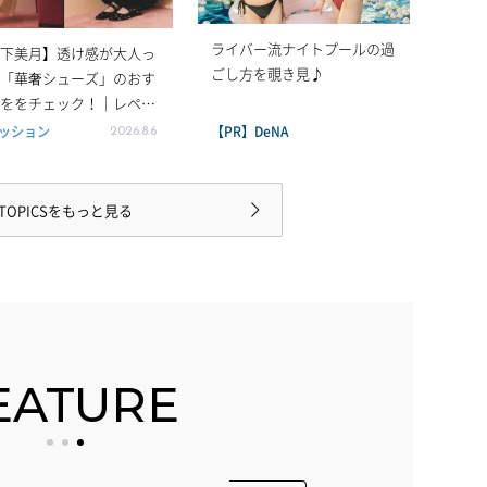
ライバー流ナイトプールの過
下美月】透け感が大人っ
ごし方を覗き見♪
「華奢シューズ」のおす
ををチェック！｜レペッ
ダイアナなど
ッション
【PR】DeNA
2026.8.6
TOPICSをもっと見る
EATURE