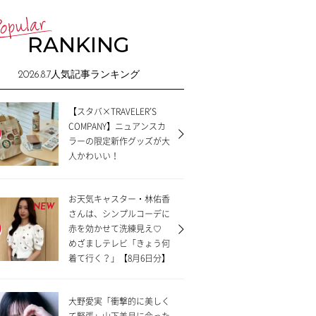
RANKING
2026.8.7
人気記事ランキング
【スタバ×TRAVELER’S
COMPANY】ニュアンスカ
ラーの限定新作グッズが大
人かわいい！
お天気キャスター・林佑香
NEW
さんは、シンプルコーデに
赤を効かせて洗練見え♡
めざましテレビ「きょう何
着て行く？」【8月6日分】
大野愛実「衝撃的に美しく