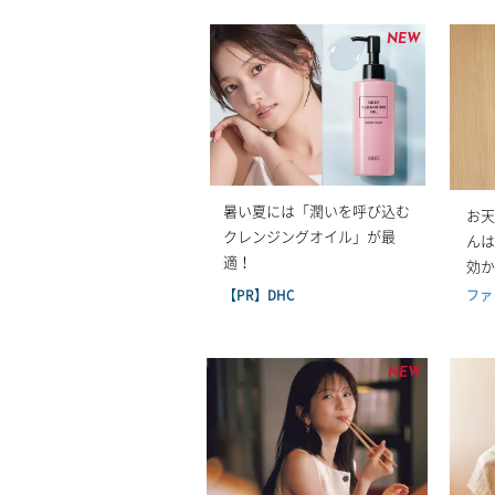
暑い夏には「潤いを呼び込む
お天
クレンジングオイル」が最
んは
適！
効か
しテ
【PR】DHC
ファ
く？
NEW