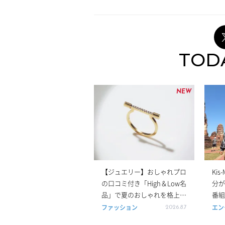
TOD
NEW
【ジュエリー】おしゃれプロ
Ki
の口コミ付き「High＆Low名
分が
品」で夏のおしゃれを格上
番組
げ！
しい
ファッション
エン
2026.8.7
ルで