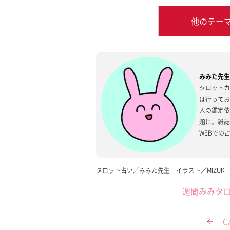
他のテー
みみた先
タロット
は行って
人の鑑定
題に。雑誌
WEBでの占
タロット占い／みみた先生 イラスト／MIZUK
週間みみタ
C